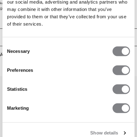
our social media, advertising and analytics partners who
kombiniert eine großzügige Silhouette mit weichem Loopback-Frottee für
ganztägigen Komfort. Die ungebürstete Innenseite hält es leicht und
may combine it with other information that you’ve
atmungsaktiv, während die Standardlänge das Styling mit allem von
provided to them or that they’ve collected from your use
Jogginghosen bis Jeans erleichtert. Abgerundet mit dezenten Druckdetails für
Technical Aspects
of their services.
einen cleanen, sportlichen Look. 54% Baumwolle, 46% Polyester.
Lieferung & Rückgabe
Consent
Necessary
Selection
Ähnliche Produkte
Preferences
Statistics
Marketing
Show details