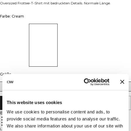
Oversized Frottee-T-Shirt mit bedruckten Details. Normale Länge.
Farbe: Cream
Größe
S
M
L
XL
XXL
This website uses cookies
IN DEN WARENKORB LEGEN
We use cookies to personalise content and ads, to
Beschreibung
Oversized Passform
provide social media features and to analyse our traffic.
Frottee
Normale Länge
Bedruckte Details
We also share information about your use of our site with
Lässiges Frottee-T-Shirt für den Alltag. Das Everyday Oversized Terry T-Shirt