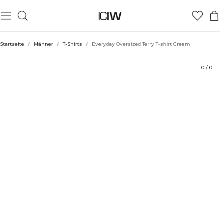
Produkt
Technische Aspekte
Bewertungen
Stil mit
Startseite
/
Männer
/
T-Shirts
/
Everyday Oversized Terry T-shirt Cream
0
/
0