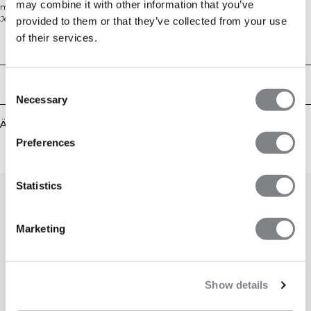
may combine it with other information that you’ve
mit einer modernen Oversized-Passform. Es besteht aus einem weichen
Jersey aus 80 % Baumwolle und 20 % Rayon. Die lockere Silhouette und der
provided to them or that they’ve collected from your use
gerippte Halsausschnitt machen es perfekt fürs Fitnessstudio, die Arbeit oder
of their services.
zum Entspannen zu Hause.
Technical Aspects
Lieferung & Rückgabe
Consent
Necessary
Selection
Ähnliche Produkte
Preferences
Statistics
Marketing
Show details