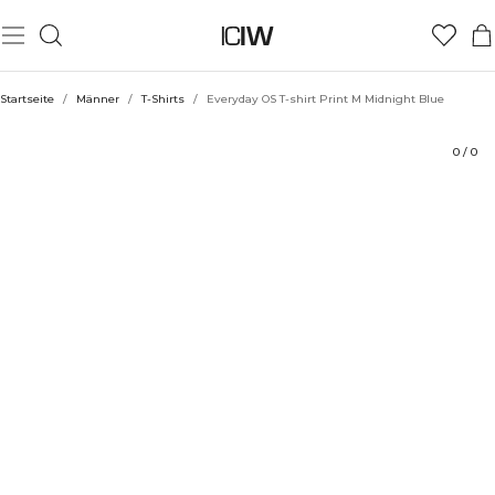
Produkt
Technische Aspekte
Bewertungen
Stil mit
Startseite
/
Männer
/
T-Shirts
/
Everyday OS T-shirt Print M Midnight Blue
0
/
0