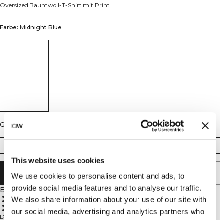
Oversized Baumwoll-T-Shirt mit Print
Farbe: Midnight Blue
Größe
S
M
L
XL
XXL
This website uses cookies
IN DEN WARENKORB LEGEN
We use cookies to personalise content and ads, to
provide social media features and to analyse our traffic.
Beschreibung
Baumwoll-Material
We also share information about your use of our site with
Oversized Passform
Print-Design
Everyday Collection
our social media, advertising and analytics partners who
Das Everyday Oversized Cotton T-shirt Print kombiniert einen lässigen Stil