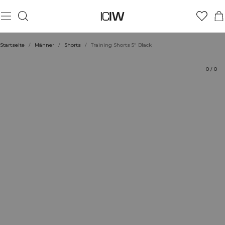
Produkt
Technische Aspekte
Bewertungen
Stil mit
Startseite
/
Männer
/
Shorts
/
Training Shorts 5" Black
0
/
0