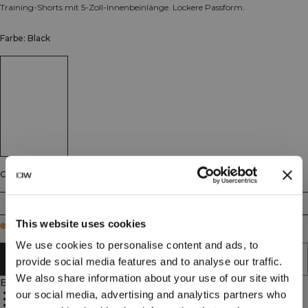
Training-Shorts mit 5-Zoll-Innenbeinlänge. Lockere Passform.
Farbe: Black
Größe
S
M
L
XL
XXL
This website uses cookies
Few in stock
We use cookies to personalise content and ads, to
IN DEN WARENKORB LEGEN
provide social media features and to analyse our traffic.
We also share information about your use of our site with
Beschreibung
5-Zoll-Innenbeinlänge
our social media, advertising and analytics partners who
Lockere Passform
4-Wege-Stretch