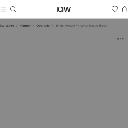
Produkt
Technische Aspekte
Bewertungen
Nachhaltigkeit
Stil mit
Startseite
/
Männer
/
Oberteile
/
Stride Muscle Fit Long Sleeve Black
0
/
0