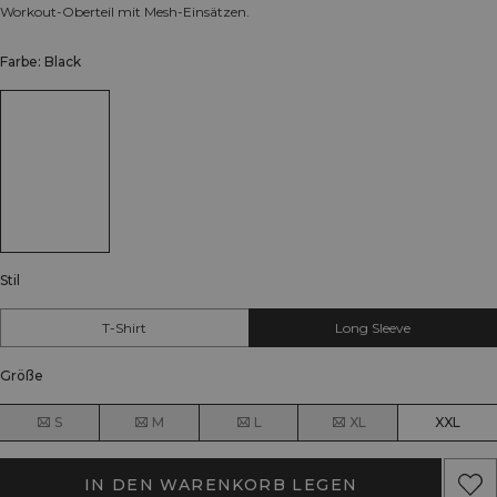
Workout-Oberteil mit Mesh-Einsätzen.
Farbe: Black
Stil
T-Shirt
Long Sleeve
Größe
S
M
L
XL
XXL
IN DEN WARENKORB LEGEN