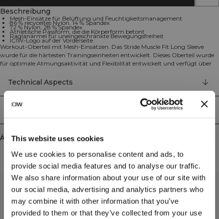
Beschreibung
Mesh-Einsätze für Belüftung und Feuchtigkeitsmanagement
86 % recyceltes Nylon, 14 % Spandex
72 % Nylon, 28 % Spandex
Athletische Passform, die die Körperform betont
Raglanärmel für uneingeschränkte Bewegungsfreiheit
ICIW-Logo auf der Vorderseite
Workout-Oberteil mit Mesh-Einsätzen. Das Stride Muscle Fit Long Sleeve
wurde für die härtesten Trainingseinheiten entwickelt. Dieses Oberteil wurde
für optimale Atmungsaktivität und Flexibilität entwickelt und verfügt über
strategisch platzierte Mesh-Einsätze an den Seiten, die für Belüftung und
Feuchtigkeitsmanagement während Ihrer Trainingseinheiten sorgen. Die
Technical Aspects
enge Passform und die Raglanärmel betonen Ihre Körperform und sorgen
gleichzeitig für uneingeschränkte Bewegungsfreiheit, was es zu einem idealen
Shirt für verschiedene sportliche Aktivitäten macht. Mesh an den Seiten. ICIW-
Lieferung & Rückgabe
Logo auf der Vorderseite. Athletische Passform. 86 % recyceltes Nylon, 14 %
Elastan. Mesh-Einsätze: 72 % Nylon, 28 % Elastan.
Ähnliche Produkte
This website uses cookies
We use cookies to personalise content and ads, to
provide social media features and to analyse our traffic.
We also share information about your use of our site with
our social media, advertising and analytics partners who
may combine it with other information that you’ve
provided to them or that they’ve collected from your use