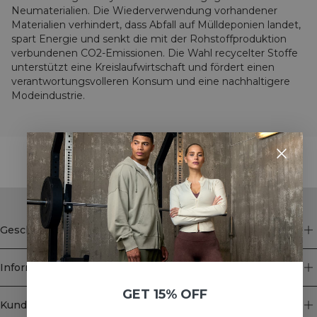
Neumaterialien. Die Wiederverwendung vorhandener
Materialien verhindert, dass Abfall auf Mülldeponien landet,
spart Energie und senkt die mit der Rohstoffproduktion
verbundenen CO2-Emissionen. Die Wahl recycelter Stoffe
unterstützt eine Kreislaufwirtschaft und fördert einen
verantwortungsvolleren Konsum und eine nachhaltigere
Modeindustrie.
STYLE WITH
Geschäft
Information
GET 15% OFF
Kundendienst