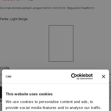
Dünnes stonewashed Langarmshirt mit Print. Reguläre Passform.
Farbe: Light Beige
Größe
S
M
L
XL
XXL
IN DEN WARENKORB LEGEN
This website uses cookies
Beschreibung
We use cookies to personalise content and ads, to
100% Baumwolle
Stonewashed-Finish
provide social media features and to analyse our traffic.
Auffälliger Print