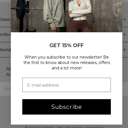
Geschäft
Information
GET 15% OFF
Kundendienst
When you subscribe to our newsletter! Be
Newsletter
the first to know about new releases, offers
and a lot more!
Abonnieren Sie unseren Newsletter! Erhalten Sie exklusive
Angebote, unsere neuesten Nachrichten und vieles mehr.
Subscribe
©
2026
ICANIWILL AB |
Alle Rechte vorbehalten