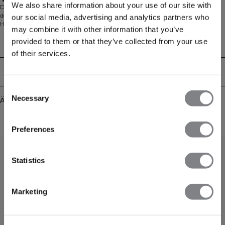
Standard Passform
We also share information about your use of our site with
Das Grit Stonewashed Langarmshirt Print vereint Komfort und Style für
deinen aktiven Lifestyle. Aus weicher, leichter Baumwolle mit gebürsteter
our social media, advertising and analytics partners who
Haptik gefertigt, zeichnet sich dieses Langarmshirt durch ein einzigartiges
may combine it with other information that you’ve
stonewashed Finish aus, das ihm eine entspannte, lässige Ästhetik verleiht.
provided to them or that they’ve collected from your use
Der auffällige Print sorgt für einen interessanten visuellen Akzent, während
Technical Aspects
die reguläre Passform volle Bewegungsfreiheit während deines Workouts oder
of their services.
im Alltag garantiert. Das dünne, atmungsaktive Material eignet sich perfekt
zum Layering oder zum Alleine-Tragen – egal ob du dich im Gym
Lieferung & Rückgabe
verausgabst oder es an deinen Ruhetagen casual angehen lässt. 100%
Baumwolle.
Consent
Necessary
Selection
Ähnliche Produkte
Preferences
Statistics
Marketing