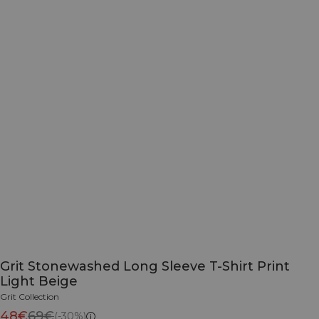
Grit Stonewashed Long Sleeve T-Shirt Print
Light Beige
Grit Collection
48€
69€
(-30%)