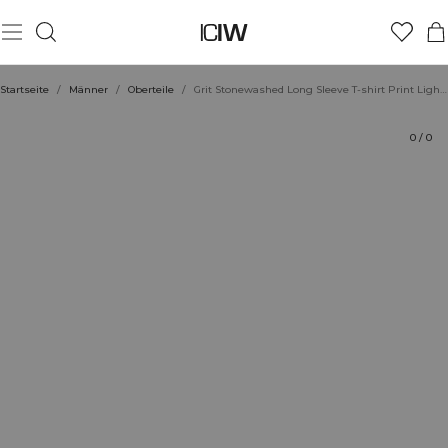
Produkt
Technische Aspekte
Bewertungen
Stil mit
Startseite
/
Männer
/
Oberteile
/
Grit Stonewashed Long Sleeve T-shirt Print Light Beige
0
/
0