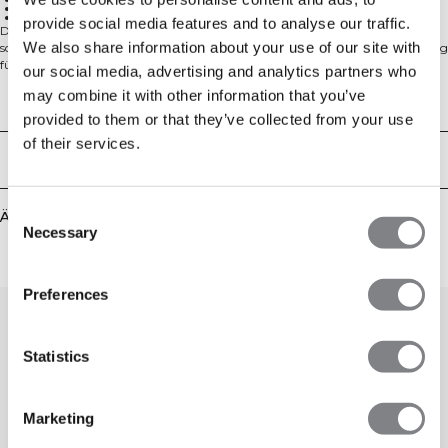
Oversized-Passform
Durchgehender Reißverschluss
provide social media features and to analyse our traffic.
Der Grit Stonewashed Zipped Hoodie kombiniert das klassische Gefühl eines
We also share information about your use of our site with
schweren Baumwoll-Sweatsets mit einer modernen Stonewashed-Veredelung
für einen herausragenden Gym-Look. Dieser Hoodie ist aus 100% weichem
our social media, advertising and analytics partners who
French Terry gefertigt und verfügt über eine Oversized-Passform, die Komfort
may combine it with other information that you’ve
und Bewegungsfreiheit während deines Workouts bietet. Der durchgehende
Technical Aspects
Reißverschluss ermöglicht ein einfaches An- und Ausziehen, während die
provided to them or that they’ve collected from your use
geräumige Kapuze bei Bedarf zusätzliche Bedeckung bietet. Praktische
of their services.
Fronttaschen halten deine wichtigsten Dinge griffbereit, und der markante
Lieferung & Rückgabe
Statement-Print verleiht deiner Trainingsgarderobe Persönlichkeit. Perfekt
zum Aufwärmen, Abkühlen oder einfach zum Leben deines aktiven Lifestyles.
Ob du ins Fitnessstudio gehst oder Besorgungen erledigst, dieses vielseitige Teil
Consent
Ähnliche Produkte
bietet sowohl Style als auch Funktionalität. Erhältlich in mehreren Farben.
Necessary
100% Baumwolle.
Selection
Preferences
Statistics
Marketing