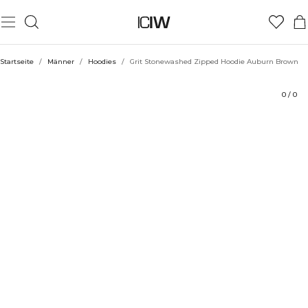
Produkt
Technische Aspekte
Bewertungen
Stil mit
Startseite
/
Männer
/
Hoodies
/
Grit Stonewashed Zipped Hoodie Auburn Brown
0
/
0