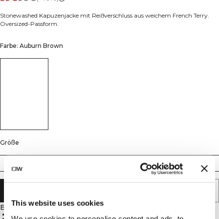
Stonewashed Kapuzenjacke mit Reißverschluss aus weichem French Terry.
Oversized-Passform.
Farbe: Auburn Brown
Größe
S
M
L
XL
XXL
IN DEN WARENKORB LEGEN
This website uses cookies
Beschreibung
100% Baumwolle
We use cookies to personalise content and ads, to
Stonewashed-Optik