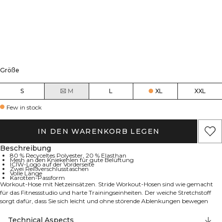
Größe
S
M
L
XL
XXL
Few in stock
IN DEN WARENKORB LEGEN
Beschreibung
80 % Recyceltes Polyester, 20 % Elasthan
Mesh an den Kniekehlen für gute Belüftung
ICIW-Logo auf der Vorderseite
Zwei Reißverschlusstaschen
Volle Länge
Karotten-Passform
Workout-Hose mit Netzeinsätzen. Stride Workout-Hosen sind wie gemacht
für das Fitnessstudio und harte Trainingseinheiten. Der weiche Stretchstoff
sorgt dafür, dass Sie sich leicht und ohne störende Ablenkungen bewegen
können. Mesh-Einsätze in den Kniekehlen sorgen für angenehme Frische.
Taillierte Passform mit Gummizug hinten am Knöchel. Mesh an den
Technical Aspects