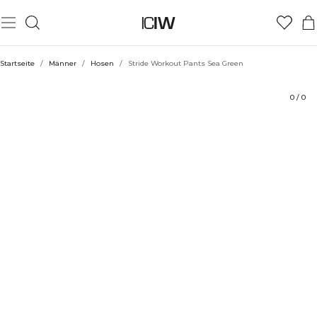
Produkt
Technische Aspekte
Bewertungen
Nachhaltigkeit
Stil mit
Startseite
/
Männer
/
Hosen
/
Stride Workout Pants Sea Green
0
/
0