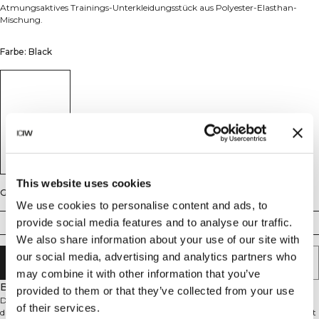
Atmungsaktives Trainings-Unterkleidungsstück aus Polyester-Elasthan-
Mischung.
Farbe: Black
This website uses cookies
Größe
We use cookies to personalise content and ads, to
provide social media features and to analyse our traffic.
XS
S
M
L
XL
XXL
We also share information about your use of our site with
our social media, advertising and analytics partners who
IN DEN WARENKORB LEGEN
may combine it with other information that you’ve
Beschreibung
provided to them or that they’ve collected from your use
Dieses dünne, atmungsaktive Unterkleidungsstück wurde entwickelt, um
of their services.
diskret unter deiner Sportkleidung getragen zu werden. Der leichte Stoff leitet