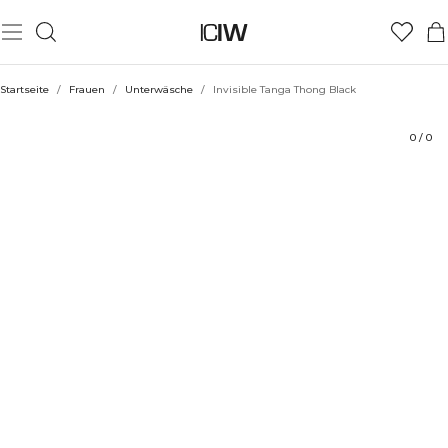
Produkt
Technische Aspekte
Bewertungen
Stil mit
Startseite
/
Frauen
/
Unterwäsche
/
Invisible Tanga Thong Black
0
/
0