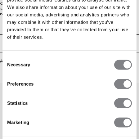
Geripptes Tanktop. Recharge ist eine Loungewear-Kollektion aus
We also share information about your use of our site with
superweichem Rippstoff mit geschmeidiger Haptik. Kombinieren Sie
bequeme Ober- und Unterteile, um Ihren Ruhetag richtig zu genießen und
our social media, advertising and analytics partners who
Ihrem Körper neue Energie zu gönnen. Dieses Tanktop mit eingefasstem U-
may combine it with other information that you’ve
Ausschnitt und normaler Passform ist ein perfektes Muss für den Alltag.
Technical Aspects
provided to them or that they’ve collected from your use
Saubere Einfassung am Ausschnitt und an den Armlöchern. ICIW-
Logostickerei am unteren Saum. Standardlänge, normale Passform. 57%
of their services.
Baumwolle, 38% Modal, 5% Elastan.
Lieferung & Rückgabe
Consent
Ähnliche Produkte
Necessary
Selection
Preferences
Statistics
Marketing