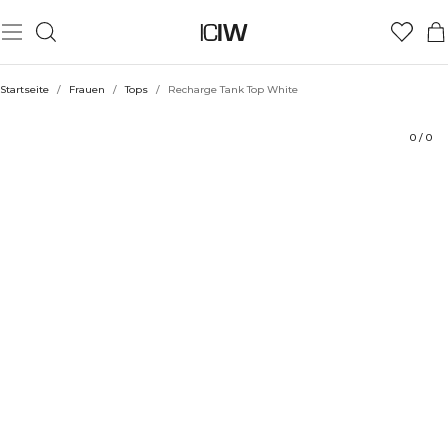
Produkt
Technische Aspekte
Bewertungen
Stil mit
Startseite
/
Frauen
/
Tops
/
Recharge Tank Top White
0
/
0