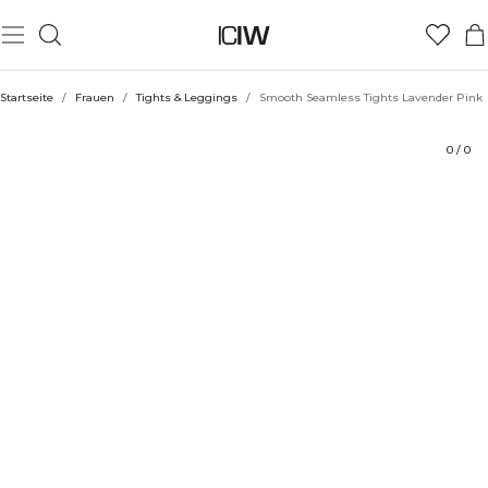
Produkt
Bewertungen
Stil mit
Startseite
/
Frauen
/
Tights & Leggings
/
Smooth Seamless Tights Lavender Pink
0
/
0