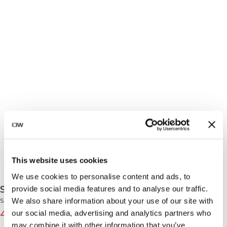
This website uses cookies
We use cookies to personalise content and ads, to
Smooth Seamless Tights Lavender Pink
provide social media features and to analyse our traffic.
We also share information about your use of our site with
Smooth Collection
our social media, advertising and analytics partners who
47€
79€
(-40%)
may combine it with other information that you’ve