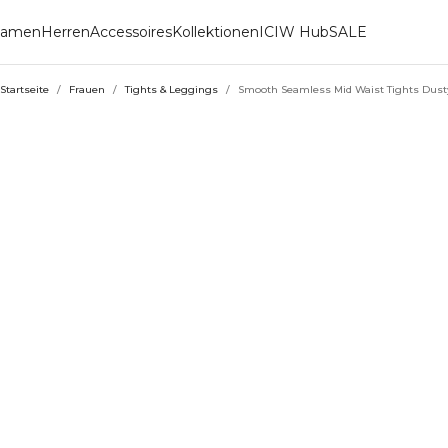
amen
Herren
Accessoires
Kollektionen
ICIW Hub
SALE
Startseite
/
Frauen
/
Tights & Leggings
/
Smooth Seamless Mid Waist Tights Dusty