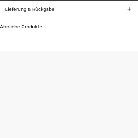
unterstützt, ohne die Bewegungsfreiheit einzuschränken. Ideal fürs Gym,
Studio oder den Alltag, abgerundet durch dezentes ICIW‑Branding. 92%
Lieferung & Rückgabe
Polyamid, 8% Elastan.
Ähnliche Produkte