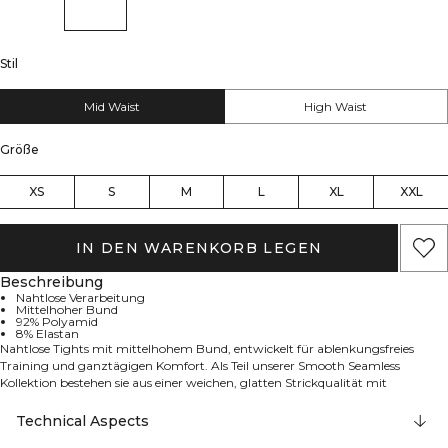
Stil
Mid Waist
High Waist
Größe
XS
S
M
L
XL
XXL
IN DEN WARENKORB LEGEN
Beschreibung
Nahtlose Verarbeitung
Mittelhoher Bund
92% Polyamid
8% Elastan
Nahtlose Tights mit mittelhohem Bund, entwickelt für ablenkungsfreies
Training und ganztägigen Komfort. Als Teil unserer Smooth Seamless
Kollektion bestehen sie aus einer weichen, glatten Strickqualität mit
minimalen Nähten für ein glattes, zweite‑Haut‑Gefühl, das Reibung
reduziert. Der mittelhohe Bund sitzt bequem und bleibt bei jeder Bewegung
Technical Aspects
an Ort und Stelle, während die eng anliegende Passform schmeichelt und