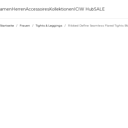
amen
Herren
Accessoires
Kollektionen
ICIW Hub
SALE
Startseite
/
Frauen
/
Tights & Leggings
/
Ribbed Define Seamless Flared Tights Bl