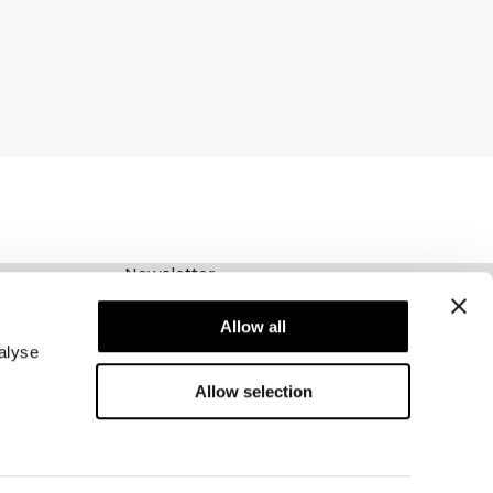
Newsletter
Abonnieren Sie unseren Newsletter! Erhalten
Sie exklusive Angebote, unsere neuesten
Allow all
Nachrichten und vieles mehr.
alyse
Allow selection