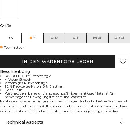
Größe
XS
S
M
L
XL
XXL
Few in stock
IN DEN WARENKORB LEGEN
Beschreibung
SWEATTECH™ Technologie
4-Wege-Stretch
V-förmiges Rückendesign
92 % Recyceltes Nylon, 8 % Elasthan
Hohe Taille
Weiches, dehnbares und anpassungsfähiges nahtloses Material für
hervorragende Bewegungsfreiheit und Passform
Nahtlose ausgestellte Leggings mit V-förmiger Rückseite. Define Seamless ist
eine unserer beliebtesten Kollektionen und man versteht sofort, warum. Das
weiche, nahtlose Material ist dehnbar und anpassungsfähig, sodass das
Kleidungsstück eine hervorragende Bewegungsfreiheit und Passform
aufweist. Tights, Sport-BHs und Oberteile in verschiedenen trendigen Farben
Technical Aspects
machen die Define Seamless Linie zu einem idealen Trainingsanzug für viele