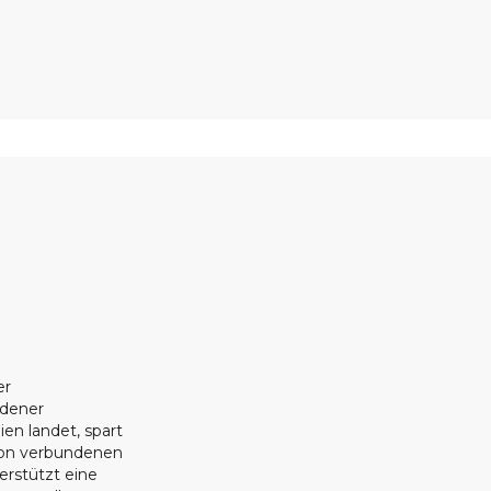
er
ndener
ien landet, spart
ion verbundenen
erstützt eine