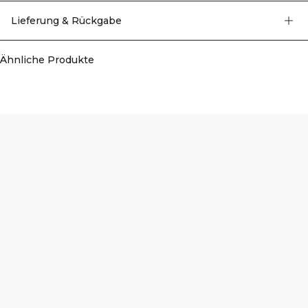
verschiedene Arten von Training. SWEATTECH™ Technologie, 4-Wege-
Stretch, V-Form auf dem Rücken, hohe Taille. 92% Recyceltes Nylon, 8%
Lieferung & Rückgabe
Elasthan.
Ähnliche Produkte