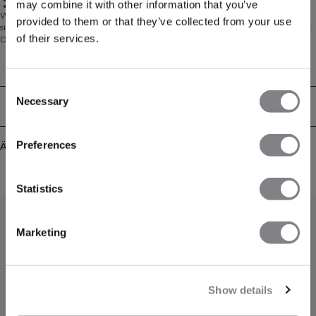
may combine it with other information that you’ve
ICIW-Logo auf der Rückseite
Workout-Leggings mit Netzeinsätzen an der Seite. Die Revive Mesh Tights
provided to them or that they’ve collected from your use
sind wie geschaffen für schweißtreibende Trainingseinheiten im Fitnessstudio.
of their services.
Das Material ist leicht und bequem, mit Netzeinsätzen an der Seite des Beins
für gute Belüftung. Hohe Taille mit Gummizug für eine perfekte Passform.
75% Nylon, 25% Elastan.
Technical Aspects
Consent
Necessary
Selection
Lieferung & Rückgabe
Preferences
Ähnliche Produkte
Statistics
Marketing
Show details