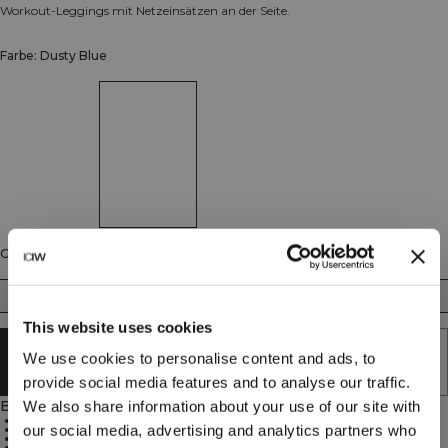
Workout-Leggings mit Netzeinsätzen an der Seite.
Farbe: Dusty Blue
Größe
XS
S
M
L
XL
XXL
This website uses cookies
AUSVERKAUFT - BENACHRICHTIGUNG
We use cookies to personalise content and ads, to
ERHALTEN
provide social media features and to analyse our traffic.
Beschreibung
We also share information about your use of our site with
75 % Nylon, 25 % Spandex
our social media, advertising and analytics partners who
Hohe Taille mit elastischem Bund
Netzeinsätze für bessere Belüftung
Volle Länge