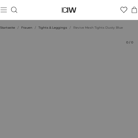
Produkt
Technische Aspekte
Bewertungen
Stil mit
Startseite
/
Frauen
/
Tights & Leggings
/
Revive Mesh Tights Dusty Blue
0
/
0