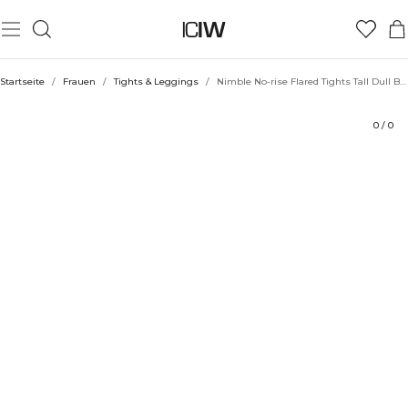
Produkt
Bewertungen
Stil mit
Startseite
/
Frauen
/
Tights & Leggings
/
Nimble No-rise Flared Tights Tall Dull Berry Red
0
/
0