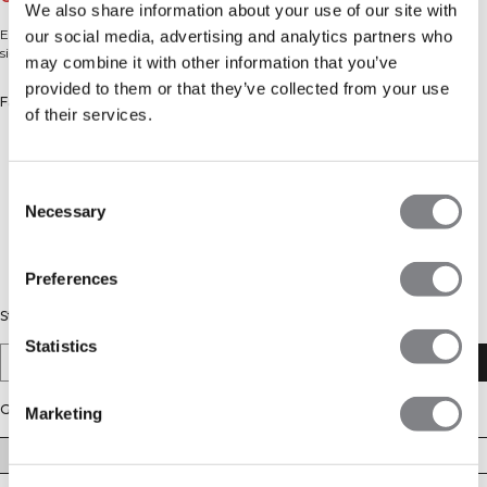
We also share information about your use of our site with
Extra lange Flared-Tights (173–180 cm). Hohe Taille, superweiches, squat-
our social media, advertising and analytics partners who
sicheres Material aus Polyamid und Elastan.
may combine it with other information that you’ve
provided to them or that they’ve collected from your use
Farbe: Dull Berry Red
of their services.
Consent
Necessary
Selection
Preferences
Stil
Statistics
Petite
Regular
Tall
Größe
Marketing
XS
S
M
L
XL
XXL