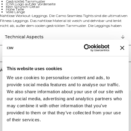
Gestricktes Tarnmuster
ICIW-Logo auf der Vorderseite
Kein Scrunch-Detail
Hohe Taille
Volle Länge
Nahtlose Workout-Leggings. Die Camo Seamless Tights sind die ultimativen
Fitness-Leggings. Das nahtlose Material ist weich und dehnbar und lenkt
nicht ab, außer dem coolen gestrickten Tarnmuster. Die Leggings haben
einen hohen Rippstrickbund für einen bequemen Sitz während der gesamten
Trainingseinheit. Reflektierendes ICIW-Logo auf der Vorderseite. Keine
Technical Aspects
Scrunch-Detail. Hohe Taille. Volle Länge. 54% Recyceltes Nylon 34% Recyceltes
Polyester 12% Elasthan
Lieferung & Rückgabe
This website uses cookies
Ähnliche Produkte
We use cookies to personalise content and ads, to
provide social media features and to analyse our traffic.
We also share information about your use of our site with
our social media, advertising and analytics partners who
may combine it with other information that you’ve
provided to them or that they’ve collected from your use
of their services.