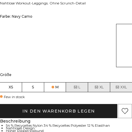
Nahtlose Workout-Leggings. Ohne Scrunch-Detail
Farbe: Navy Camo
Größe
XS
S
M
L
XL
XXL
Few in stock
IN DEN WARENKORB LEGEN
Beschreibung
54 % Recyceltes Nylon 34 % Recyceltes Polyester 12 % Elasthan
Nahtloses Design
Hoher Rippstrickbund