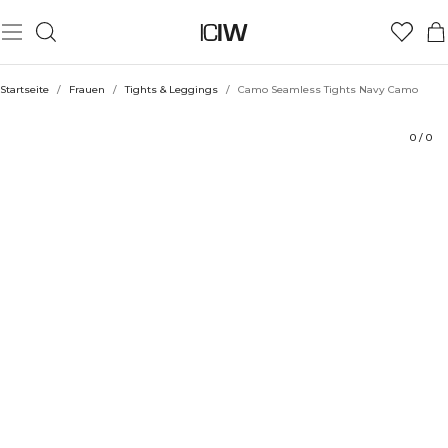
Produkt
Technische Aspekte
Bewertungen
Nachhaltigkeit
Stil mit
Startseite
/
Frauen
/
Tights & Leggings
/
Camo Seamless Tights Navy Camo
0
/
0