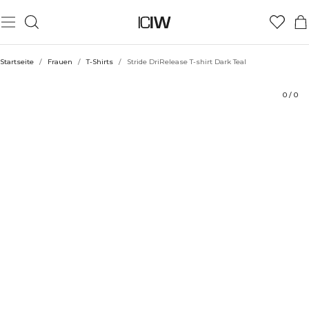
Produkt
Technische Aspekte
Bewertungen
Nachhaltigkeit
Stil mit
Startseite
/
Frauen
/
T-Shirts
/
Stride DriRelease T-shirt Dark Teal
0
/
0