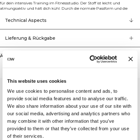
für dein intensives Training im Fitnessstudio. Der Stoff ist leicht und
atmungsaktiv und hält dich kühl. Durch die normale Passform und die
neutralen Farben kannst du es leicht mit Strumpfhosen und Leggings
kombinieren. 81% Recycling-Polyester, 14% Baumwolle, 5% Elastan
Technical Aspects
Lieferung & Rückgabe
Ähnliche Produkte
This website uses cookies
We use cookies to personalise content and ads, to
provide social media features and to analyse our traffic.
We also share information about your use of our site with
our social media, advertising and analytics partners who
may combine it with other information that you’ve
provided to them or that they’ve collected from your use
of their services.