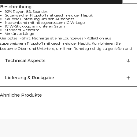
Beschreibung
92% Rayon, 8% Spandex
Superweicher Rippstoff mit geschmeidiger Haptik
Saubere Einfassung um den Ausschnitt
Nackenband mit hitzegepresstem ICIW-Logo
ICIW-Sticklogo am unteren Saum
Standard-Passform
Verkürzte Länge
Geripptes T-Shirt. Recharge ist eine Loungewear-Kollektion aus
superweichem Rippstoff mit geschmeidiger Haptik. Kombinieren Sie
bequeme Ober- und Unterteile, um Ihren Ruhetag richtig zu genießen und
Ihrem Körper neue Energie zu gönnen. Dieses T-Shirt mit eingefasstem
Halsausschnitt und verkürzter Länge ist ein perfektes Muss für den Alltag.
Technical Aspects
Saubere Einfassung um den Ausschnitt, Nackenband mit ICIW-
hitzegepresstem Logo, ICIW-Sticklogo am unteren Saum. Standard-
Passform, verkürzte Länge. 92% Rayon, 8% Elastan.
Lieferung & Rückgabe
Ähnliche Produkte