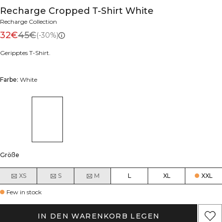
Recharge Cropped T-Shirt White
Recharge Collection
32€
45€
(-30%)
Geripptes T-Shirt.
Farbe:
White
Größe
XS
S
M
L
XL
XXL
Few in stock
IN DEN WARENKORB LEGEN