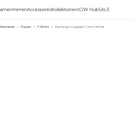
amen
Herren
Accessoires
Kollektionen
ICIW Hub
SALE
Startseite
/
Frauen
/
T-Shirts
/
Recharge Cropped T-shirt White