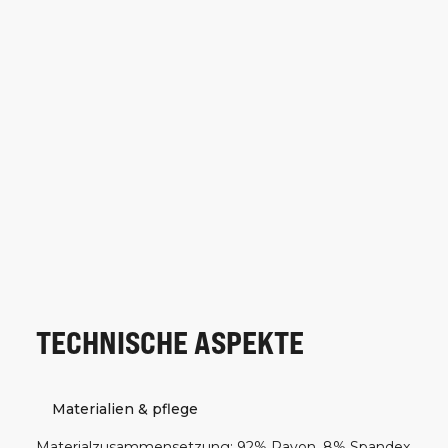
TECHNISCHE ASPEKTE
Materialien & pflege
Materialzusammensetzung
:
92% Rayon, 8% Spandex