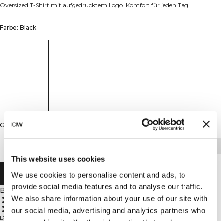
Oversized T-Shirt mit aufgedrucktem Logo. Komfort für jeden Tag.
Farbe: Black
Größe
XS
S
M
L
XL
XXL
This website uses cookies
IN DEN WARENKORB LEGEN
We use cookies to personalise content and ads, to
provide social media features and to analyse our traffic.
Beschreibung
Oversized-Passform
We also share information about your use of our site with
Baumwolle-Viskose-Mix
Gedrucktes Logo
our social media, advertising and analytics partners who
Täglicher Komfort
Dein unkompliziertes Oversized-T-Shirt für Frauen, gemacht für täglichen