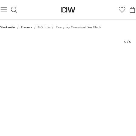
Produkt
Technische Aspekte
Bewertungen
Stil mit
Startseite
/
Frauen
/
T-Shirts
/
Everyday Oversized Tee Black
0
/
0