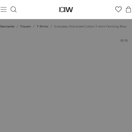
Produkt
Technische Aspekte
Bewertungen
Stil mit
Startseite
/
Frauen
/
T-Shirts
/
Everyday Oversized Cotton T-shirt Fainting Blue
0
/
0