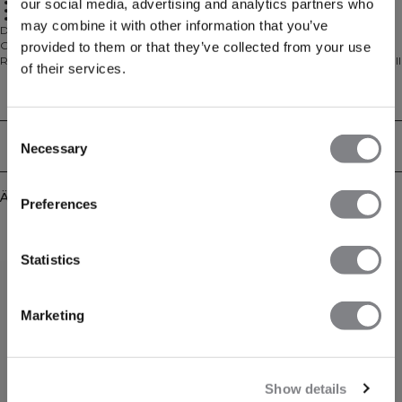
Print-Design
our social media, advertising and analytics partners who
Weicher Jersey
Gerippter Halsausschnitt
may combine it with other information that you’ve
Das Everyday Oversized T-Shirt bringt mühelosen Stil in deine tägliche
Garderobe. Mit einer entspannten, boxy Passform und einem gerippten
provided to them or that they’ve collected from your use
Rundhalsausschnitt bietet es eine weiche Jersey-Haptik und einen lässigen Fall
of their services.
für ganztägigen Komfort. Ein retro-inspirierter ICIW-Print setzt einen
markanten Akzent, und die Standardlänge macht es einfach, es mit Leggings,
Technical Aspects
Shorts oder Jeans zu kombinieren. Perfekt für alles – vom Fitnessstudio bis zu
entspannten Wochenenden.
Consent
Lieferung & Rückgabe
Necessary
Selection
Ähnliche Produkte
Preferences
Statistics
Marketing
Show details