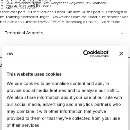
Scrunch-Technologie vorne
54% Recyceltes Nylon, 38% Recycelter Polyester, 8% Spandex
Herausnehmbare Einlagen
Mittlere Stützkraft
Seamless Sport-BH mit Scrunch-Detail. Mit dem Rush Sport-BH erbringst du
im Training Höchstleistungen. Das weiche Seamless-Material ist dehnbar und
hält dich dank unserer SWEATTECH™-Technologie trocken. Die mittlere
Stützkraft stabilisiert in vielen Situationen deine Brust. Das Scrunch-Detail
vorne, das Rippbündchen und der Strick ergeben zusammen einen
Technical Aspects
bequemen und schmeichelhaften Sport-BH. Die SWEATTECH™-Technologie,
das ICIW-Logo, der Vierwege-Stretch, die Scrunch-Technologie vorne, die
herausnehmbaren Einlagen und die mittlere Stützkraft machen diesen BH zu
Lieferung & Rückgabe
einem perfekten Trainingsbegleiter. 54% Recycled Nylon 38% Recycled
Polyester 8% Elastan.
Ähnliche Produkte
This website uses cookies
We use cookies to personalise content and ads, to
provide social media features and to analyse our traffic.
We also share information about your use of our site with
our social media, advertising and analytics partners who
may combine it with other information that you’ve
provided to them or that they’ve collected from your use
of their services.