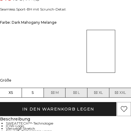
Seamless Sport-BH mit Scrunch-Detail.
Farbe: Dark Mahogany Melange
Größe
XS
S
M
L
XL
XXL
IN DEN WARENKORB LEGEN
Beschreibung
SWEATTECH™-Technologie
ICIW-Logo
Vierwege-Stretch