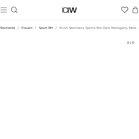
Produkt
Technische Aspekte
Bewertungen
Nachhaltigkeit
Stil mit
Startseite
/
Frauen
/
Sport-BH
/
Rush Seamless Sports Bra Dark Mahogany Melange
0
/
0