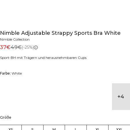
Nimble Adjustable Strappy Sports Bra White
Nimble Collection
37€
49€
(-25%)
Sport-BH mit Trägern und herausnehmbaren Cups
Farbe:
White
+
4
Größe
XS
S
M
L
XL
XXL