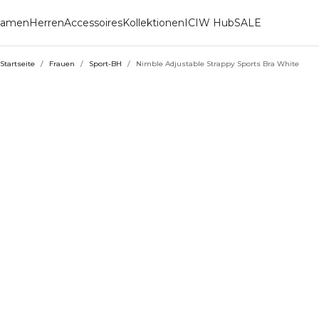
amen
Herren
Accessoires
Kollektionen
ICIW Hub
SALE
Startseite
/
Frauen
/
Sport-BH
/
Nimble Adjustable Strappy Sports Bra White