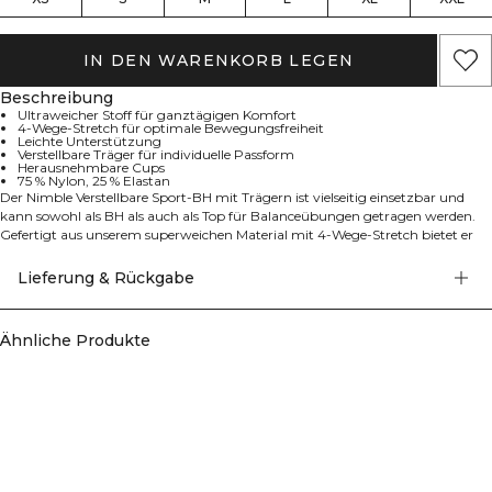
IN DEN WARENKORB LEGEN
Beschreibung
Ultraweicher Stoff für ganztägigen Komfort
4-Wege-Stretch für optimale Bewegungsfreiheit
Leichte Unterstützung
Verstellbare Träger für individuelle Passform
Herausnehmbare Cups
75 % Nylon, 25 % Elastan
Der Nimble Verstellbare Sport-BH mit Trägern ist vielseitig einsetzbar und
kann sowohl als BH als auch als Top für Balanceübungen getragen werden.
Gefertigt aus unserem superweichen Material mit 4-Wege-Stretch bietet er
eine flexible Passform mit leichter Unterstützung. Die verstellbaren Träger
und herausnehmbaren Cups ermöglichen eine individuelle Anpassung des
Lieferung & Rückgabe
Tragekomforts. Ultraweicher Stoff für ganztägigen Tragekomfort, 4-Wege-
Stretch für optimale Bewegungsfreiheit, leichte Unterstützung, verstellbare
Träger für individuelle Passform und herausnehmbare Cups. 75% Nylon, 25%
Ähnliche Produkte
Elastan