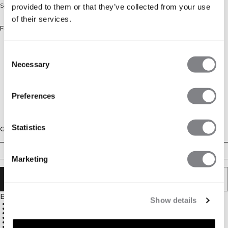
Sport-BH mit verstellbaren Trägern und leichtem Halt.
provided to them or that they’ve collected from your use
of their services.
Farbe: Navy
Consent
Necessary
Selection
Preferences
Statistics
Größe
XS
S
M
L
XL
XXL
Marketing
IN DEN WARENKORB LEGEN
Beschreibung
Show details
Individuell verstellbare Träger
Herausnehmbare Cups
Leichter Halt für sanfte Aktivitäten
Elastischer Bund für sicheren Halt
ICIW-Logo auf der Rückseite
75% Nylon, 25% Elasthan