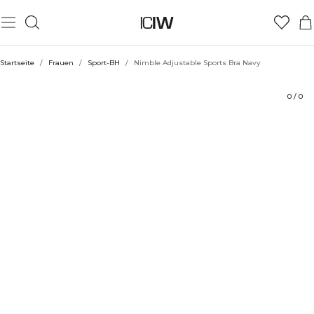
Produkt
Bewertungen
Stil mit
Startseite
/
Frauen
/
Sport-BH
/
Nimble Adjustable Sports Bra Navy
0
/
0