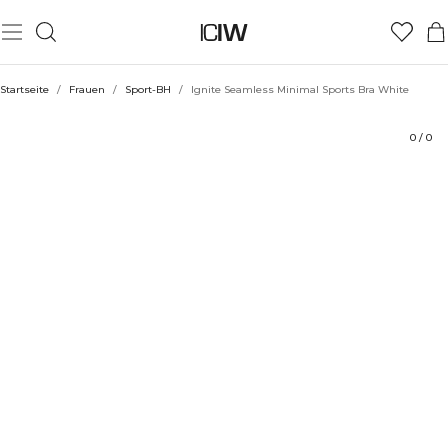
Produkt
Technische Aspekte
Bewertungen
Stil mit
Startseite
/
Frauen
/
Sport-BH
/
Ignite Seamless Minimal Sports Bra White
0
/
0