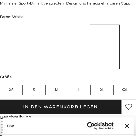
Minimaler Sport-BH mit verstrebtem Design und herausnehmbaren Cups
Farbe: White
Größe
XS
S
M
L
XL
XXL
IN DEN WARENKORB LEGEN
Beschreibung
88% Polyamid, 12% Lycra
Nahtloses Design
Vier-Wege-Stretch
Herausnehmbare Cups
Leichte Unterstützung