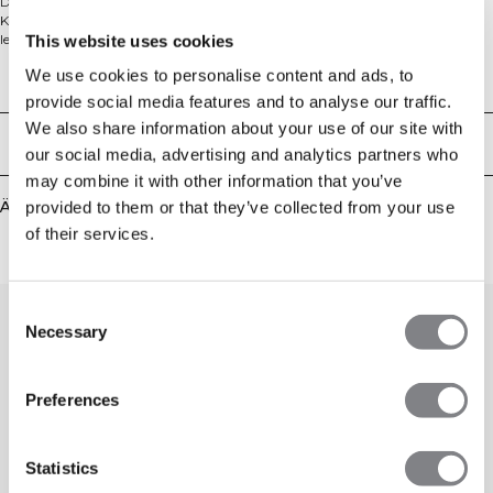
Der Ignite Seamless Minimal Sport-BH ist für mühelose Bewegung und
Komfort konzipiert. Mit seinem schlanken, schmalen Trägerdesign und
leichter Unterstützung ist er perfekt für kleinere Cups geeignet. Hergestellt
This website uses cookies
aus einer weichen, nahtlosen Mischung bietet er Vier-Wege-Stretch und
We use cookies to personalise content and ads, to
herausnehmbare Cups für eine flexible Passform. 88% Polyamid, 12% Elastan.
Technical Aspects
provide social media features and to analyse our traffic.
We also share information about your use of our site with
Lieferung & Rückgabe
our social media, advertising and analytics partners who
may combine it with other information that you’ve
Ähnliche Produkte
provided to them or that they’ve collected from your use
of their services.
Consent
Necessary
Selection
Preferences
Statistics