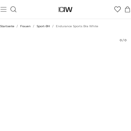
Produkt
Technische Aspekte
Bewertungen
Nachhaltigkeit
Stil mit
Startseite
/
Frauen
/
Sport-BH
/
Endurance Sports Bra White
0
/
0