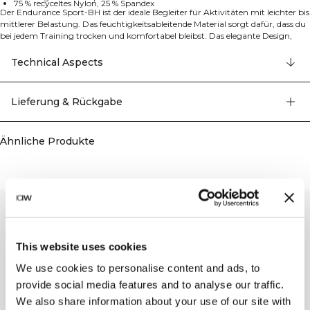
75 % recyceltes Nylon, 25 % Spandex
Der Endurance Sport-BH ist der ideale Begleiter für Aktivitäten mit leichter bis
mittlerer Belastung. Das feuchtigkeitsableitende Material sorgt dafür, dass du
bei jedem Training trocken und komfortabel bleibst. Das elegante Design,
kombiniert mit innovativer Stofftechnologie, bietet sowohl Halt als auch
einen eleganten Look, mit dem du dich mit vollem Selbstvertrauen bewegen
Technical Aspects
kannst. Feuchtigkeitsableitendes Gewebe hält dich kühl und trocken. Perfekt
für Aktivitäten mit leichter bis mittlerer Belastung. Sorgt für einen schlanken
und modernen Look. Ermöglicht einen optimalen Luftstrom während des
Lieferung & Rückgabe
Trainings. 75% recyceltes Nylon, 25% Elastan.
Ähnliche Produkte
This website uses cookies
We use cookies to personalise content and ads, to
provide social media features and to analyse our traffic.
We also share information about your use of our site with