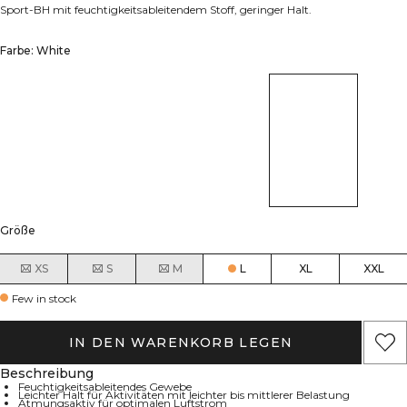
Sport-BH mit feuchtigkeitsableitendem Stoff, geringer Halt.
Farbe: White
Größe
XS
S
M
L
XL
XXL
Few in stock
IN DEN WARENKORB LEGEN
Beschreibung
Feuchtigkeitsableitendes Gewebe
Leichter Halt für Aktivitäten mit leichter bis mittlerer Belastung
Atmungsaktiv für optimalen Luftstrom