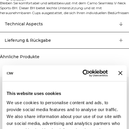
Bleiben Sie komfortabel und selbstbewusst mit dem Camo Seamless V-Neck
Sports-BH. Dieser BH bietet leichte Unterstützung und ist mit
herausnehmbaren Cups ausgestattet, die sich Ihren individuellen Bedürfnissen
anpassen. Das feuchtigkeitsableitende Material hält Sie während des Trainings
angenehm trocken und macht ihn zur perfekten Wahl für leichte Workouts
Technical Aspects
oder als Begleiter durch den Tag. Das nahtlose Design sorgt für eine optimale
Passform, während der V-Ausschnitt eine feminine Silhouette verleiht. 54%
Polyamid, 34% Polyester, 12% Elastan.
Lieferung & Rückgabe
Ähnliche Produkte
This website uses cookies
We use cookies to personalise content and ads, to
provide social media features and to analyse our traffic.
We also share information about your use of our site with
our social media, advertising and analytics partners who