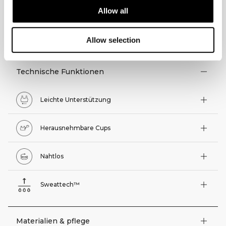
Allow all
TECHNISCHE ASPEKTE
Allow selection
Technische Funktionen
Leichte Unterstützung
Herausnehmbare Cups
Nahtlos
Sweattech™
Materialien & pflege