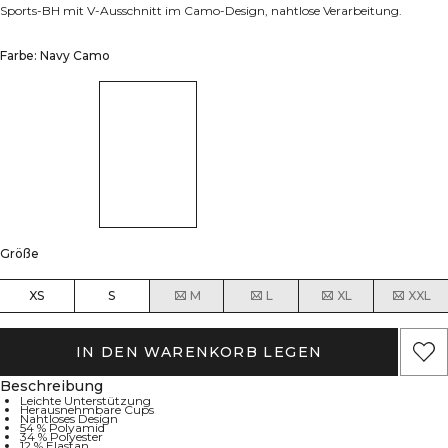
Sports-BH mit V-Ausschnitt im Camo-Design, nahtlose Verarbeitung.
Farbe: Navy Camo
Größe
XS
S
M
L
XL
XXL
IN DEN WARENKORB LEGEN
Beschreibung
Leichte Unterstützung
Herausnehmbare Cups
Nahtloses Design
54 % Polyamid
34 % Polyester
12 % Elastan