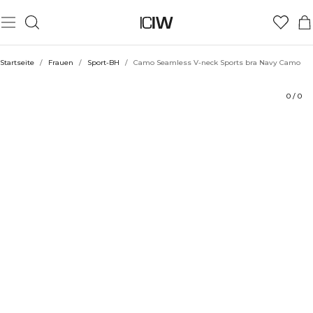
Produkt
Technische Aspekte
Bewertungen
Nachhaltigkeit
Stil mit
Startseite
/
Frauen
/
Sport-BH
/
Camo Seamless V-neck Sports bra Navy Camo
0
/
0