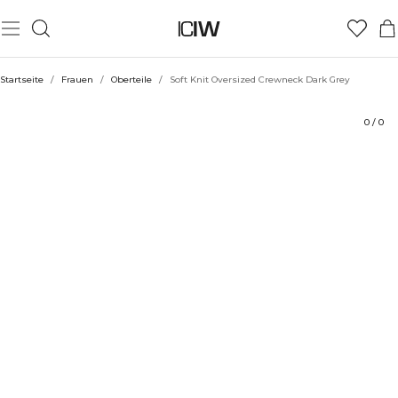
Produkt
Technische Aspekte
Bewertungen
Stil mit
Startseite
/
Frauen
/
Oberteile
/
Soft Knit Oversized Crewneck Dark Grey
0
/
0