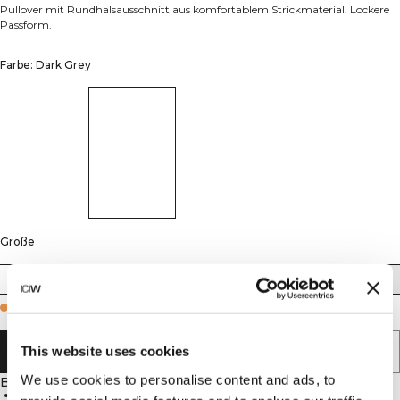
Pullover mit Rundhalsausschnitt aus komfortablem Strickmaterial. Lockere
Passform.
Farbe: Dark Grey
Größe
XS
S
M
L
XL
XXL
Few in stock
This website uses cookies
IN DEN WARENKORB LEGEN
We use cookies to personalise content and ads, to
Beschreibung
90 % Baumwolle, 10 % Elasthan