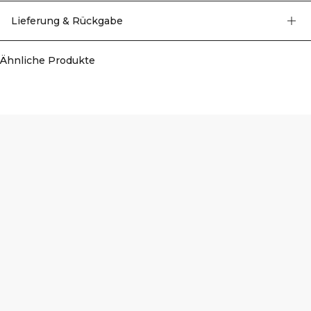
Stelle und sorgen für zusätzlichen Komfort, und ein reflektierendes ICIW-Logo
auf der Brust verbessert die Sichtbarkeit bei wenig Licht. 92% recyceltes
Lieferung & Rückgabe
Polyamid, 8% Elastan.
Ähnliche Produkte