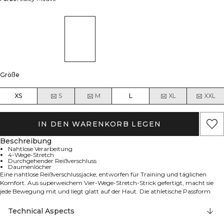
Größe
XS
S
M
L
XL
XXL
IN DEN WARENKORB LEGEN
Beschreibung
Nahtlose Verarbeitung
4-Wege-Stretch
Durchgehender Reißverschluss
Daumenlöcher
Eine nahtlose Reißverschlussjacke, entworfen für Training und täglichen
Komfort. Aus superweichem Vier-Wege-Stretch-Strick gefertigt, macht sie
jede Bewegung mit und liegt glatt auf der Haut. Die athletische Passform
wird durch Piqué-Strickdetails an den Seiten für eine schmeichelnde Silhouette
ergänzt, während der durchgehende Reißverschluss einfaches Layering und
Technical Aspects
optimale Belüftung ermöglicht. Daumenlöcher halten die Ärmel an Ort und