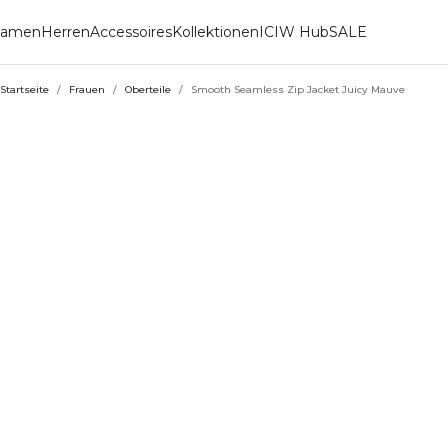
amen
Herren
Accessoires
Kollektionen
ICIW Hub
SALE
Startseite
/
Frauen
/
Oberteile
/
Smooth Seamless Zip Jacket Juicy Mauve