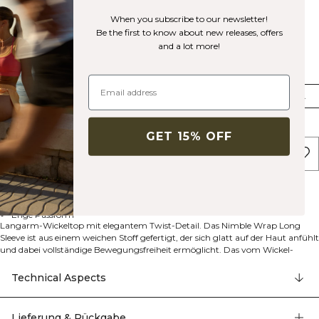
When you subscribe to our newsletter!
Be the first to know about new releases, offers
and a lot more!
Größe
XS
S
M
L
XL
XXL
Few in stock
GET 15% OFF
IN DEN WARENKORB LEGEN
Beschreibung
65% Polyamid, 35% Elastan
Wickel-Twist-Detail
Verkürzte Länge
Enge Passform
Langarm-Wickeltop mit elegantem Twist-Detail. Das Nimble Wrap Long
Sleeve ist aus einem weichen Stoff gefertigt, der sich glatt auf der Haut anfühlt
und dabei vollständige Bewegungsfreiheit ermöglicht. Das vom Wickel-
Design inspirierte Twist-Detail verleiht diesem Langarm-Style Eleganz und
macht es zu deinem Go-to-Piece für leichtes Layering. Ideal für
Technical Aspects
Aufwärmrunden, Stretching-Einheiten oder einfach als bequemes Teil auf
dem Weg zum und vom Fitnessstudio. Mit cropped Länge und enger
Passform für eine schmeichelhafte Silhouette. In mehreren Farben erhältlich.
Lieferung & Rückgabe