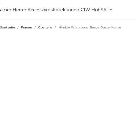
amen
Herren
Accessoires
Kollektionen
ICIW Hub
SALE
Startseite
/
Frauen
/
Oberteile
/
Nimble Wrap Long Sleeve Dusty Mauve