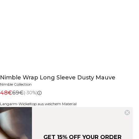
Nimble Wrap Long Sleeve Dusty Mauve
Nimble Collection
48€
69€
(-30%)
Langarm-Wickeltop aus weichem Material
Farbe:
Dusty Mauve
GET 15% OFF YOUR ORDER