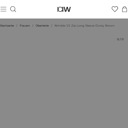
Produkt
Bewertungen
Stil mit
Startseite
/
Frauen
/
Oberteile
/
Nimble 1/2 Zip Long Sleeve Dusty Brown
0
/
0