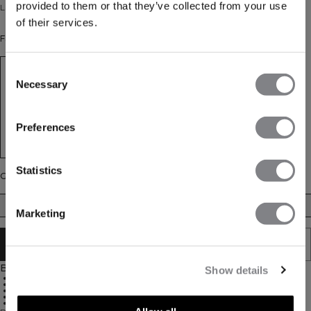
provided to them or that they’ve collected from your use
Langarmshirt mit 1/2-Reißverschluss und gebürstetem Innenfutter
of their services.
Farbe: Dusty Brown
Consent
Necessary
Selection
Preferences
Statistics
Größe
XS
S
M
L
XL
XXL
Marketing
IN DEN WARENKORB LEGEN
Beschreibung
Show details
Ultraweicher Stoff mit gebürsteter Innenseite
Vier-Wege-Stretch
Körpernahe Passform
Praktisches Halfzip-Design
80% Polyamid, 20% Elasthan