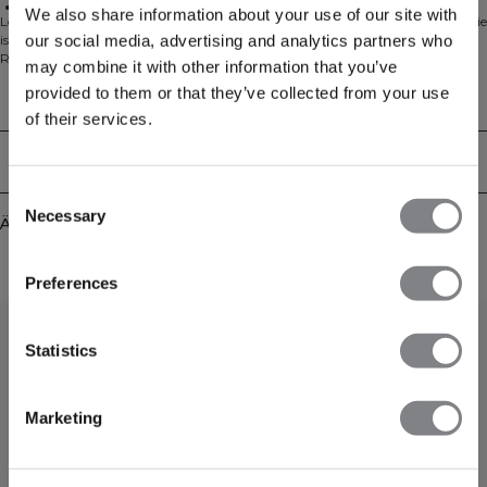
Überschnittene Schultern
We also share information about your use of our site with
Lounge-Kapuzenpullover aus bequemem Strickmaterial. Der Soft Knit Hoodie
our social media, advertising and analytics partners who
ist dein neuer bester Freund auf der Couch nach dem Training oder am
Ruhetag. Das Material aus einer Baumwollmischung ist schwer und weich
may combine it with other information that you’ve
und bietet höchsten Komfort. Der Hoodie hat eine gefütterte Kapuze,
provided to them or that they’ve collected from your use
Rippbündchen und eine bequeme, lockere Passform mit überschnittenen
Technical Aspects
Schultern. Wir empfehlen, das Kleidungsstück gefaltet und horizontal zu
of their services.
lagern, damit es seine Form behält. Das schwere gerippte Material mit 680
g/m² trägt ein gesticktes ICIW-Logo und bietet eine lockere Passform in voller
Lieferung & Rückgabe
Länge. 90% Baumwolle, 9% Nylon, 1% Elastan
Consent
Necessary
Selection
Ähnliche Produkte
Preferences
Statistics
Marketing