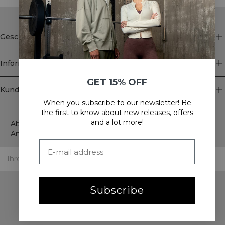
Geschäft
Information
GET 15% OFF
Kundendienst
When you subscribe to our newsletter! Be
Newsletter
the first to know about new releases, offers
and a lot more!
Abonnieren Sie unseren Newsletter! Erhalten Sie exklusive
Angebote, unsere neuesten Nachrichten und vieles mehr.
Subscribe