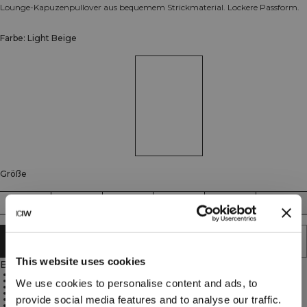
Lounge-Kapuzenpullover aus bequemem Strickmaterial. Lockere Passform.
Farbe: Light Beige
Größe
XS
S
M
L
XL
XXL
IN DEN WARENKORB LEGEN
This website uses cookies
Beschreibung
90% Baumwolle, 9% Nylon, 1% Elasthan
680 g/m2 schweres geripptes Material
We use cookies to personalise content and ads, to
Gesticktes ICIW-Logo
Lockere Passform und volle Länge
provide social media features and to analyse our traffic.
Gefütterte Kapuze
Rippbündchen