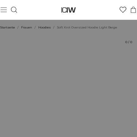
Produkt
Technische Aspekte
Bewertungen
Stil mit
Startseite
/
Frauen
/
Hoodies
/
Soft Knit Oversized Hoodie Light Beige
0
/
0