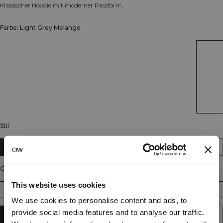
Klassischer Hoodie mit moderner Passform.
Farbe: Light Grey Melange
Stil
Full Length
Cropped
Größe
This website uses cookies
XS
S
M
L
XL
XXL
We use cookies to personalise content and ads, to
provide social media features and to analyse our traffic.
IN DEN WARENKORB LEGEN