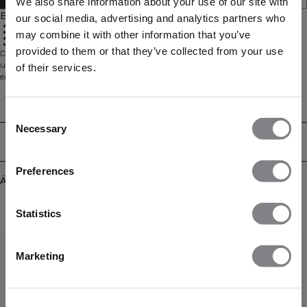
We also share information about your use of our site with
Beschreibung
our social media, advertising and analytics partners who
Klassisches Kapuzen-Design
Fronttaschen
may combine it with other information that you’ve
Standard Passform
Täglicher Komfort
provided to them or that they’ve collected from your use
Der Everyday Hoodie ist für alle Gelegenheiten konzipiert – für den Weg ins
und aus dem Fitnessstudio, bei der Arbeit, beim Entspannen zu Hause oder
of their services.
einfach jeden Tag. Er besteht aus einer weichen Mischung aus 60%
Baumwolle und 40% Polyester und verfügt über eine moderne Passform, eine
verstellbare Kapuze mit Kordelzug, Eingrifftaschen und gerippte Bündchen.
Technical Aspects
Consent
Necessary
Selection
Lieferung & Rückgabe
Preferences
Ähnliche Produkte
Statistics
Marketing