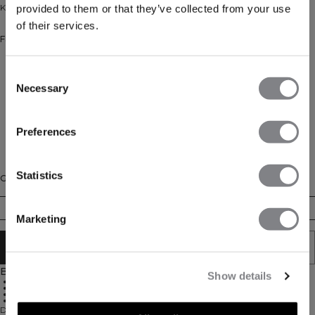
Klassischer Hoodie mit moderner Passform.
provided to them or that they’ve collected from your use
of their services.
Farbe: Light Dusty Beige
Consent
Necessary
Selection
Preferences
Statistics
Größe
XS
S
M
L
XL
XXL
Marketing
IN DEN WARENKORB LEGEN
Beschreibung
Show details
Klassisches Kapuzen-Design
Fronttaschen
Standard Passform
Täglicher Komfort
Der Everyday Hoodie ist für alle Gelegenheiten konzipiert – für den Weg ins