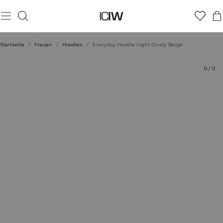
Produkt
Bewertungen
Stil mit
Startseite
/
Frauen
/
Hoodies
/
Everyday Hoodie Light Dusty Beige
0
/
0