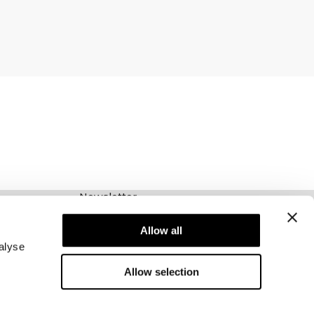
Newsletter
Abonnieren Sie unseren Newsletter! Erhalten
Sie exklusive Angebote, unsere neuesten
Allow all
Nachrichten und vieles mehr.
alyse
Allow selection