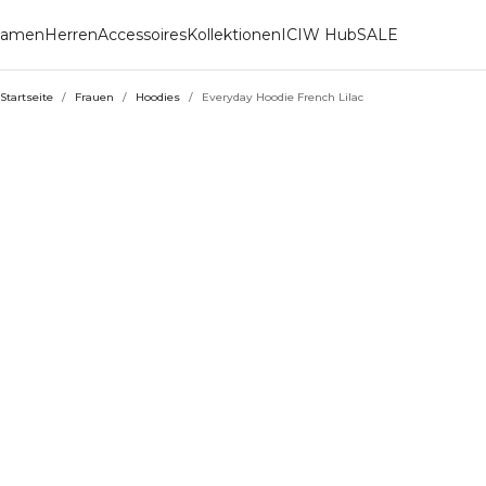
amen
Herren
Accessoires
Kollektionen
ICIW Hub
SALE
Startseite
/
Frauen
/
Hoodies
/
Everyday Hoodie French Lilac