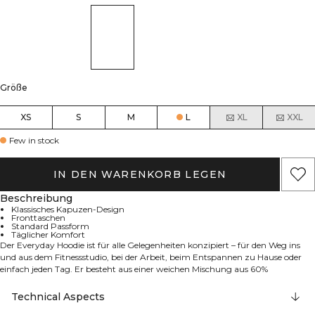
Größe
XS
S
M
L
XL
XXL
Few in stock
IN DEN WARENKORB LEGEN
Beschreibung
Klassisches Kapuzen-Design
Fronttaschen
Standard Passform
Täglicher Komfort
Der Everyday Hoodie ist für alle Gelegenheiten konzipiert – für den Weg ins
und aus dem Fitnessstudio, bei der Arbeit, beim Entspannen zu Hause oder
einfach jeden Tag. Er besteht aus einer weichen Mischung aus 60%
Baumwolle und 40% Polyester und verfügt über eine moderne Passform, eine
verstellbare Kapuze mit Kordelzug, Eingrifftaschen und gerippte Bündchen.
Technical Aspects