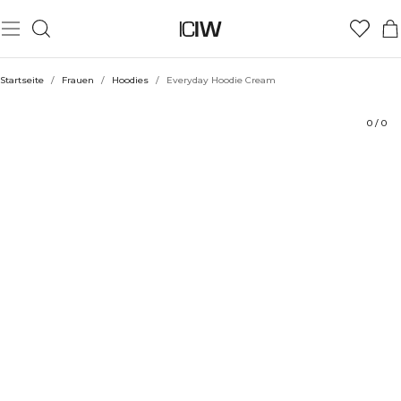
Produkt
Technische Aspekte
Bewertungen
Stil mit
Startseite
/
Frauen
/
Hoodies
/
Everyday Hoodie Cream
0
/
0