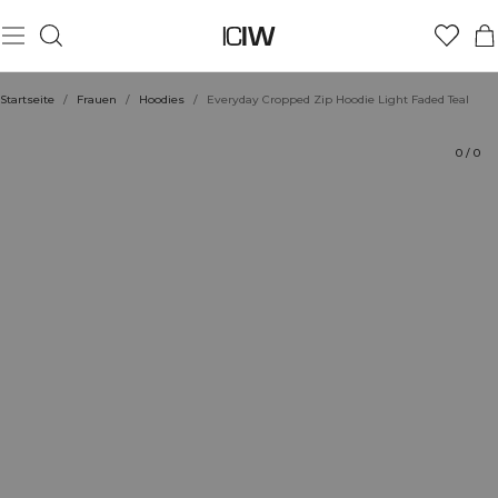
Produkt
Technische Aspekte
Bewertungen
Nachhaltigkeit
Stil mit
Startseite
/
Frauen
/
Hoodies
/
Everyday Cropped Zip Hoodie Light Faded Teal
0
/
0