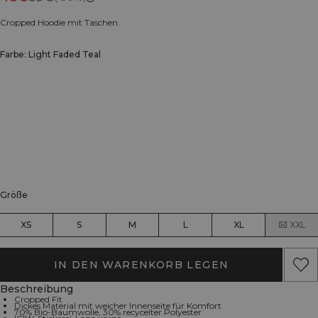
Cropped Hoodie mit Taschen.
Farbe: Light Faded Teal
Größe
XS
S
M
L
XL
XXL
IN DEN WARENKORB LEGEN
Beschreibung
Cropped Fit
Dickes Material mit weicher Innenseite für Komfort
70% Bio-Baumwolle, 30% recycelter Polyester