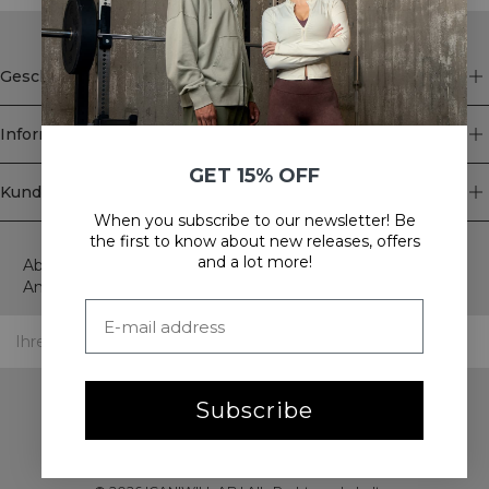
Geschäft
Information
GET 15% OFF
Kundendienst
When you subscribe to our newsletter! Be
Newsletter
the first to know about new releases, offers
and a lot more!
Abonnieren Sie unseren Newsletter! Erhalten Sie exklusive
Angebote, unsere neuesten Nachrichten und vieles mehr.
Subscribe