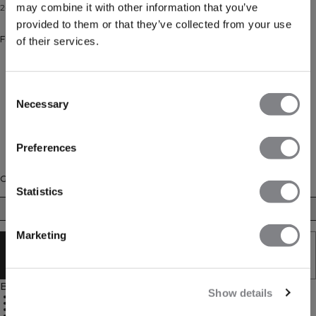
may combine it with other information that you’ve
2-in-1 Tank-Top mit abnehmbaren Cups.
provided to them or that they’ve collected from your use
Farbe: Wet Green
of their services.
Consent
Necessary
Selection
Preferences
Größe
Statistics
XS
S
M
L
XL
XXL
Marketing
AUSVERKAUFT - BENACHRICHTIGUNG
ERHALTEN
Beschreibung
Show details
92 % Recyceltes Polyamid, 8 % Elastan
2-in-1 Design
Herausnehmbare Einlagen
Leichte Stützkraft