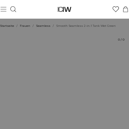
Produkt
Bewertungen
Stil mit
Startseite
/
Frauen
/
Seamless
/
Smooth Seamless 2-in-1 Tank Wet Green
0
/
0