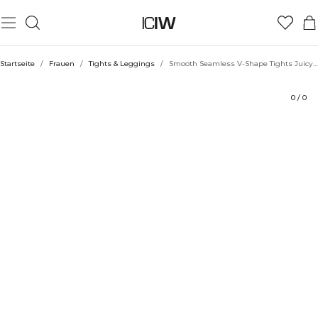
Produkt
Bewertungen
Stil mit
Startseite
/
Frauen
/
Tights & Leggings
/
Smooth Seamless V-Shape Tights Juicy Mauve
0
/
0