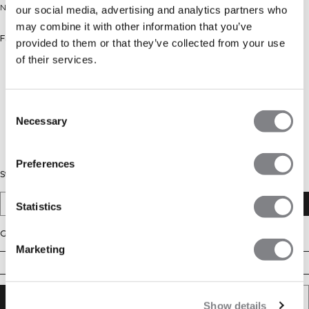
Nahtlose Tights mit V-förmigem Bund. Recycelte Polyamidmischung.
our social media, advertising and analytics partners who
may combine it with other information that you’ve
Farbe: Juicy Mauve
provided to them or that they’ve collected from your use
of their services.
Consent
Necessary
Selection
Preferences
Stil
Mid Rise V-Shape
V-Shape
Statistics
Größe
Marketing
XS
S
M
L
XL
XXL
IN DEN WARENKORB LEGEN
Show details