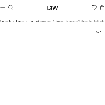
Produkt
Technische Aspekte
Bewertungen
Stil mit
Startseite
/
Frauen
/
Tights & Leggings
/
Smooth Seamless V-Shape Tights Black
0
/
0