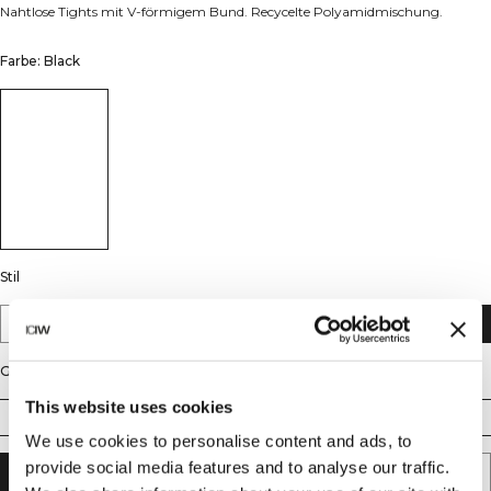
Nahtlose Tights mit V-förmigem Bund. Recycelte Polyamidmischung.
Farbe: Black
Stil
Mid Rise V-Shape
V-Shape
Größe
This website uses cookies
XS
S
M
L
XL
XXL
We use cookies to personalise content and ads, to
provide social media features and to analyse our traffic.
IN DEN WARENKORB LEGEN