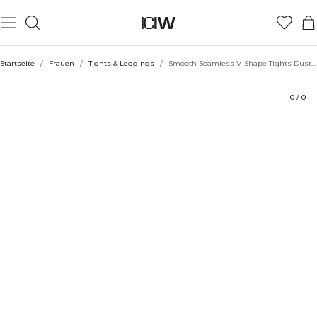
Produkt
Bewertungen
Stil mit
Startseite
/
Frauen
/
Tights & Leggings
/
Smooth Seamless V-Shape Tights Dusty Twilight Blue
0
/
0