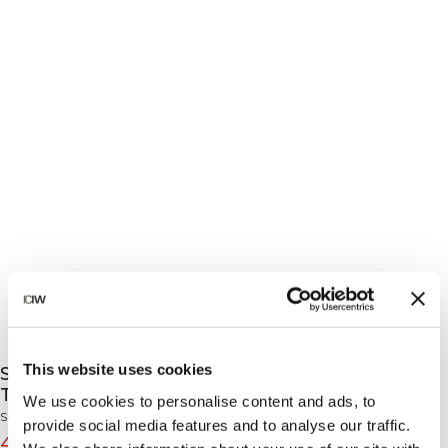
This website uses cookies
Smooth Seamless V-Shape Tights Dusty
Twilight Blue
We use cookies to personalise content and ads, to
Smooth Collection
provide social media features and to analyse our traffic.
47€
79€
(-40%)