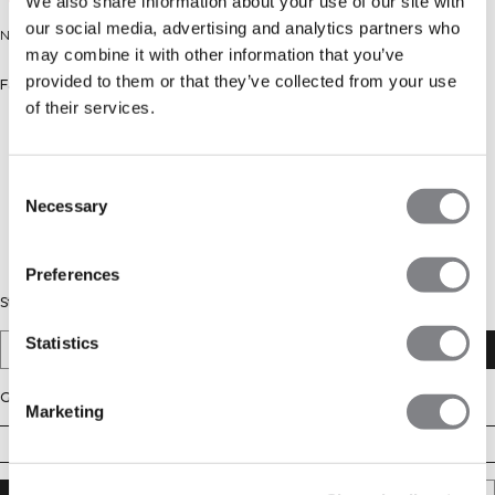
We also share information about your use of our site with
our social media, advertising and analytics partners who
Nahtlose Tights mit V-förmigem Bund. Recycelte Polyamidmischung.
may combine it with other information that you’ve
provided to them or that they’ve collected from your use
Farbe: Dusty Twilight Blue
of their services.
Consent
Necessary
Selection
Preferences
Stil
Statistics
Mid Rise V-Shape
V-Shape
Größe
Marketing
XS
S
M
L
XL
XXL