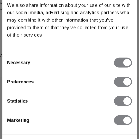
versteht schnell, warum. Das nahtlose Material ist weich, dehnbar und
We also share information about your use of our site with
geschmeidig. Das Ergebnis ist Kleidung, die viel Bewegungsfreiheit und eine
our social media, advertising and analytics partners who
tolle Passform bietet. Tights, Sport-BHs und Tops in mehreren trendigen
Farben ... Define Seamless ist deine Workout-Kollektion erster Wahl für die
may combine it with other information that you’ve
Technical Aspects
meisten Sportarten. Material in Vierwege-Stretch in neuester Seamless-
provided to them or that they’ve collected from your use
Technologie für mehr Bewegungsfreiheit beim Workout. Dehnbares und
of their services.
strapazierfähiges Material mit ICIW-Logo auf der linken Hüfte und dezentes
Lieferung & Rückgabe
Strick-Logo am rechten Bein. Seitliche Tasche am Bein und SWEATTECH™
Technologie. Hochgeschnittene Taille für perfekte Passform und volle Länge.
92% Recyceltes Nylon, 8% Elasthan.
Ähnliche Produkte
Consent
Necessary
Selection
Preferences
Statistics
Marketing