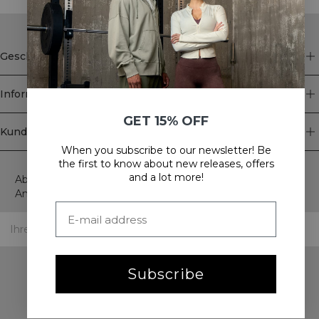
Geschäft
Information
GET 15% OFF
Kundendienst
When you subscribe to our newsletter! Be
Newsletter
the first to know about new releases, offers
and a lot more!
Abonnieren Sie unseren Newsletter! Erhalten Sie exklusive
Angebote, unsere neuesten Nachrichten und vieles mehr.
Subscribe