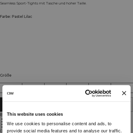
Seamless Sport-Tights mit Tasche und hoher Taille.
Farbe: Pastel Lilac
Größe
XS
S
M
L
XL
XXL
IN DEN WARENKORB LEGEN
This website uses cookies
Beschreibung
Nahtlose Verarbeitung
Vier-Wege-Stretch
We use cookies to personalise content and ads, to
Hohe Taille
Seitentasche
provide social media features and to analyse our traffic.
Define Seamless ist ist eine unserer beliebtesten Kollektionen, und man