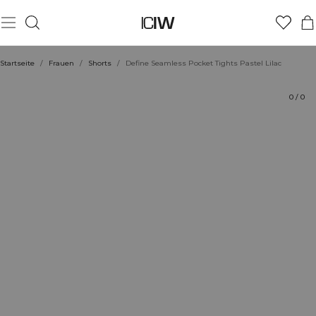
Produkt
Technische Aspekte
Bewertungen
Stil mit
Startseite
/
Frauen
/
Shorts
/
Define Seamless Pocket Tights Pastel Lilac
0
/
0