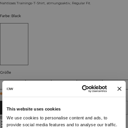
Nahtloses Trainings-T-Shirt, atmungsaktiv, Regular Fit.
Farbe: Black
Größe
S
M
L
XL
XXL
Few in stock
IN DEN WARENKORB LEGEN
This website uses cookies
Beschreibung
We use cookies to personalise content and ads, to
Nahtlos
Jerseystrick
provide social media features and to analyse our traffic.
Regular Fit