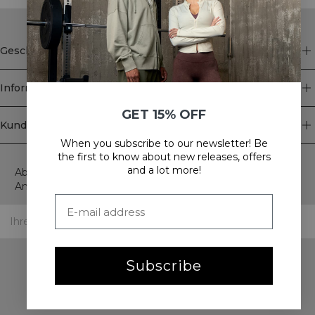
Geschäft
Information
GET 15% OFF
Kundendienst
When you subscribe to our newsletter! Be
Newsletter
the first to know about new releases, offers
and a lot more!
Abonnieren Sie unseren Newsletter! Erhalten Sie exklusive
Angebote, unsere neuesten Nachrichten und vieles mehr.
Subscribe