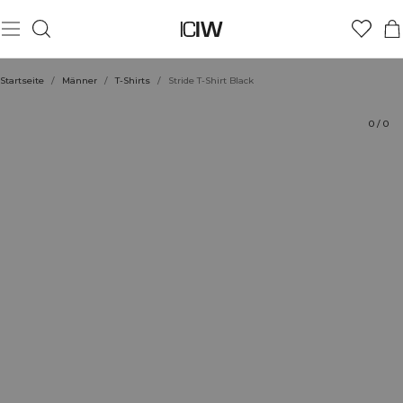
Produkt
Technische Aspekte
Bewertungen
Stil mit
Startseite
/
Männer
/
T-Shirts
/
Stride T-Shirt Black
0
/
0