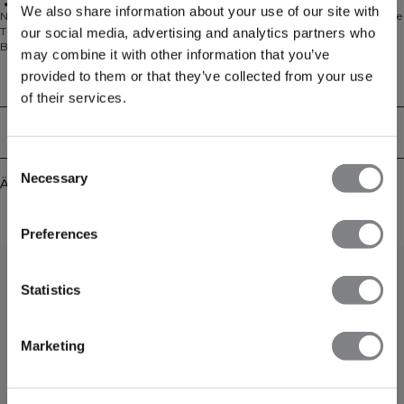
Scheuerfrei
We also share information about your use of our site with
Nahtloses Trainings-T-Shirt mit hervorragender Atmungsaktivität. Das Stride
T-Shirt bietet weichen Jerseystrick-Komfort und einen Regular Fit, der jede
our social media, advertising and analytics partners who
Bewegung mitmacht. Die nahtlose Konstruktion minimiert Reibung für ein
may combine it with other information that you’ve
scheuerfreies Tragegefühl bei jeder Einheit, während das leichte Material dich
provided to them or that they’ve collected from your use
vom Fitnessstudio bis zum Lauf im Freien angenehm kühl hält. 92 %
Technical Aspects
Polyamid, 8 % Elastan.
of their services.
Lieferung & Rückgabe
Consent
Necessary
Selection
Ähnliche Produkte
Preferences
0
/
0
Statistics
Marketing