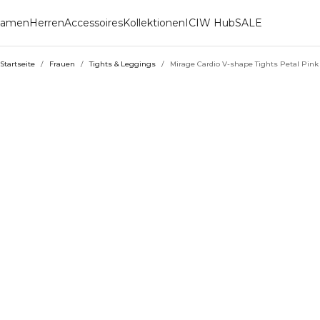
amen
Herren
Accessoires
Kollektionen
ICIW Hub
SALE
Startseite
/
Frauen
/
Tights & Leggings
/
Mirage Cardio V-shape Tights Petal Pink