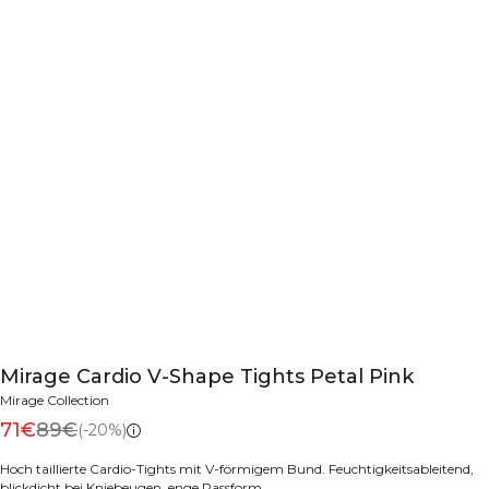
Mirage Cardio V-Shape Tights Petal Pink
Mirage Collection
71€
89€
(-20%)
Hoch taillierte Cardio-Tights mit V-förmigem Bund. Feuchtigkeitsableitend,
blickdicht bei Kniebeugen, enge Passform.