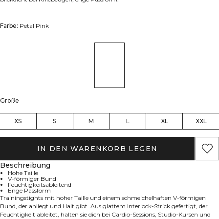
Farbe:
Petal Pink
Größe
XS
S
M
L
XL
XXL
IN DEN WARENKORB LEGEN
Beschreibung
Hohe Taille
V-förmiger Bund
Feuchtigkeitsableitend
Enge Passform
Trainingstights mit hoher Taille und einem schmeichelhaften V-förmigen
Bund, der anliegt und Halt gibt. Aus glattem Interlock-Strick gefertigt, der
Feuchtigkeit ableitet, halten sie dich bei Cardio-Sessions, Studio-Kursen und