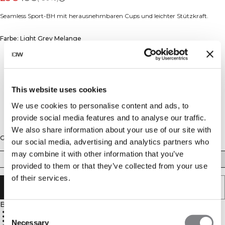
Seamless Sport-BH mit herausnehmbaren Cups und leichter Stützkraft.
Farbe: Light Grey Melange
This website uses cookies
We use cookies to personalise content and ads, to
provide social media features and to analyse our traffic.
We also share information about your use of our site with
Größe
our social media, advertising and analytics partners who
may combine it with other information that you’ve
XS
S
M
L
XL
XXL
provided to them or that they’ve collected from your use
of their services.
IN DEN WARENKORB LEGEN
Beschreibung
Nahtlose Konstruktion für Komfort
Consent
4-Wege-Stretchmaterial
Leichte Stützkraft
Necessary
Selection