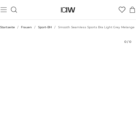
Produkt
Bewertungen
Nachhaltigkeit
Stil mit
Startseite
/
Frauen
/
Sport-BH
/
Smooth Seamless Sports Bra Light Grey Melange
0
/
0