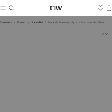
Produkt
Bewertungen
Nachhaltigkeit
Stil mit
Startseite
/
Frauen
/
Sport-BH
/
Smooth Seamless Sports Bra Lavender Pink
0
/
0