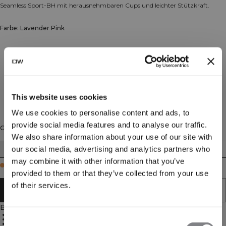
Seamless Sport-BH mit herausnehmbaren Cups und leichter Stützkraft.
Farbe: Lavender Pink
This website uses cookies
We use cookies to personalise content and ads, to
provide social media features and to analyse our traffic.
Größe
We also share information about your use of our site with
our social media, advertising and analytics partners who
XS
S
M
L
XL
XXL
may combine it with other information that you’ve
Few in stock
provided to them or that they’ve collected from your use
of their services.
IN DEN WARENKORB LEGEN
Beschreibung
Leichte Unterstützung
Nahtloses Design
Consent
Superweich