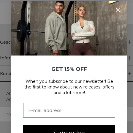
STYLE WITH
Geschäft
Information
GET 15% OFF
Kundendienst
When you subscribe to our newsletter! Be
Newsletter
the first to know about new releases, offers
and a lot more!
Abonnieren Sie unseren Newsletter! Erhalten Sie exklusive
Angebote, unsere neuesten Nachrichten und vieles mehr.