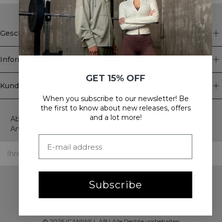
Geschäft
Information
GET 15% OFF
Kundendienst
When you subscribe to our newsletter! Be
Newsletter
the first to know about new releases, offers
and a lot more!
Abonnieren Sie unseren Newsletter! Erhalten Sie exklusive
Angebote, unsere neuesten Nachrichten und vieles mehr.
Subscribe
©
2026
ICANIWILL AB |
Alle Rechte vorbehalten