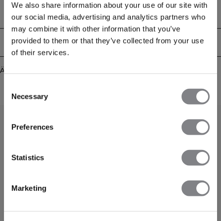
sichere, vorteilhafte Passform, während die athletische Passform maximale
We also share information about your use of our site with
Bewegungsfreiheit garantiert. Die innovative "Warp Knit"-Technologie
Technical Aspects
our social media, advertising and analytics partners who
kombiniert Funktionalität und Stil und macht diese Shorts zur perfekten
may combine it with other information that you’ve
Wahl für intensive Trainingseinheiten.
Warp Knit Technologie
provided to them or that they’ve collected from your use
Lieferung & Rückgabe
Force Warpknit ist unsere brandneue nahtlose Serie, die die Warp-Knit-
of their services.
Technologie zum ersten Mal in das ICIW-Sortiment einführt. Diese innovative
Technik beinhaltet das Stricken von Garnen in einem Zickzackmuster entlang
Ähnliche Produkte
der Länge des Stoffes, was ein stabiles, strapazierfähiges und leichtes Material
ergibt. Entdecke die Vorteile der Warp-Knit-Technologie und erlebe die nächste
Consent
Stufe von Leistung und Design.
Necessary
88% Polyamid, 12% Elastan
Selection
Preferences
Statistics
Marketing