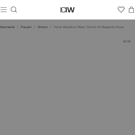
Produkt
Technische Aspekte
Bewertungen
Stil mit
Startseite
/
Frauen
/
Shorts
/
Force Warpknit Biker Shorts W Magenta Rose
0
/
0