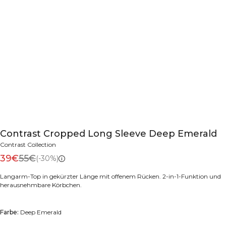
Contrast Cropped Long Sleeve Deep Emerald
Contrast Collection
39€
55€
(-30%)
Langarm-Top in gekürzter Länge mit offenem Rücken. 2-in-1-Funktion und
herausnehmbare Körbchen.
Farbe:
Deep Emerald