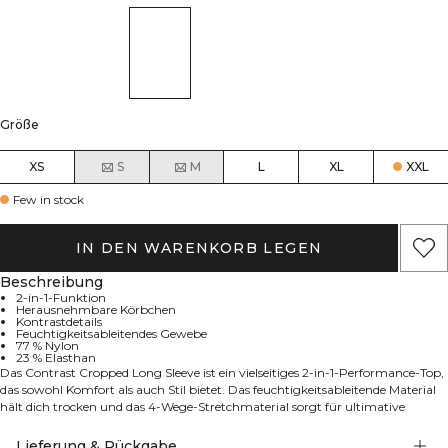
Größe
XS
S
M
L
XL
XXL
Few in stock
IN DEN WARENKORB LEGEN
Beschreibung
2-in-1-Funktion
Herausnehmbare Körbchen
Kontrastdetails
Feuchtigkeitsableitendes Gewebe
77 % Nylon
23 % Elasthan
Das Contrast Cropped Long Sleeve ist ein vielseitiges 2-in-1-Performance-Top,
das sowohl Komfort als auch Stil bietet. Das feuchtigkeitsableitende Material
hält dich trocken und das 4-Wege-Stretchmaterial sorgt für ultimative
Bewegungsfreiheit. Dieses Langarm-Top in gekürzter Länge bietet eine eng
anliegende, hautnahe Passform. Es verfügt über kontrastierende Details für
Lieferung & Rückgabe