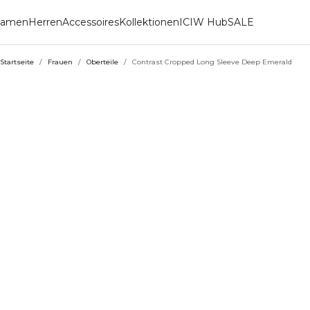
amen
Herren
Accessoires
Kollektionen
ICIW Hub
SALE
Startseite
/
Frauen
/
Oberteile
/
Contrast Cropped Long Sleeve Deep Emerald