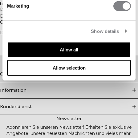
bauen wir etwas Größeres auf. Durch ein gemeinsames
Marketing
Programm aus Aktivierungen und Events schaffen wir
Erlebnisse, die über das Fitnessstudio hinausgehen – mit
Community, Motivation und Bewegung im Mittelpunkt.
Show details
Dies ist erst der Anfang einer langfristigen Partnerschaft.
Allow all
Allow selection
Geschäft
Information
Kundendienst
Newsletter
Abonnieren Sie unseren Newsletter! Erhalten Sie exklusive
Angebote, unsere neuesten Nachrichten und vieles mehr.