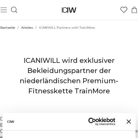
Startseite
/
Articles
/
ICANIWILL Partners with TrainMore
ICANIWILL X TRAINMORE
ICANIWILL wird exklusiver
Bekleidungspartner der
niederländischen Premium-
Fitnesskette TrainMore
Die schwedische Sportswear-Marke ICIW wächst weiter in
Europa – und dieses Mal gehen wir gemeinsam mit der Urban
Gym Group in den Niederlanden den nächsten Schritt. Als neuer
exklusiver Bekleidungspartner werden wir Teil von mehr als 50