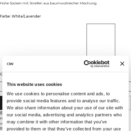
Hohe Socken mit Streifen aus baumwollreicher Mischung.
Farbe: White/Lavender
Größe
This website uses cookies
35/38
39/41
42/44
We use cookies to personalise content and ads, to
provide social media features and to analyse our traffic.
IN DEN WARENKORB LEGEN
We also share information about your use of our site with
Beschreibung
our social media, advertising and analytics partners who
Hohe Socken mit stilvollem Streifendesign. Diese ICIW-Hohen Socken
may combine it with other information that you’ve
verbinden Komfort und Stil für deinen Alltag oder deine Workouts. Die
Baumwollmischung sorgt für Weichheit auf deiner Haut, während das
provided to them or that they’ve collected from your use