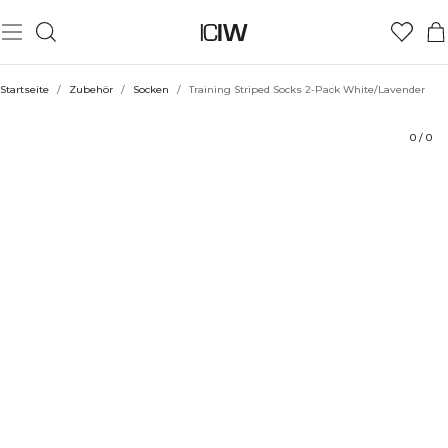
Produkt
Technische Aspekte
Bewertungen
Stil mit
Startseite
/
Zubehör
/
Socken
/
Training Striped Socks 2-Pack White/Lavender
0
/
0