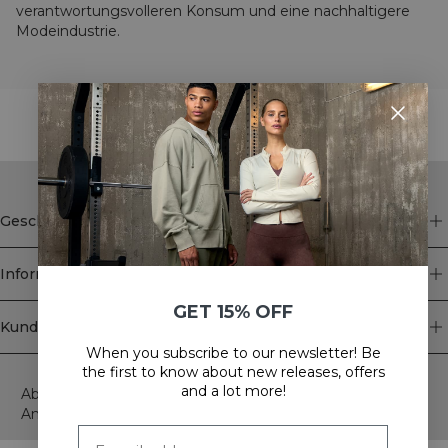
verantwortungsvolleren Konsum und eine nachhaltigere
Modeindustrie.
STYLE WITH
Geschäft
Information
GET 15% OFF
Kundendienst
When you subscribe to our newsletter! Be
Newsletter
the first to know about new releases, offers
and a lot more!
Abonnieren Sie unseren Newsletter! Erhalten Sie exklusive
Angebote, unsere neuesten Nachrichten und vieles mehr.