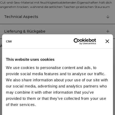
Cut-and-Sew-Material mit feuchtigkeitsableitenden Eigenschaften hält dich
angenehm trocken, während die seitlichen Taschen praktischen Stauraum
bieten. Die stützende Passform folgt jeder Bewegung und ist dafür gemacht,
jede Trainingseinheit mitzumachen. Hergestellt aus 69 % recyceltem
Technical Aspects
Polyamid und 31 % Elasthan.
Lieferung & Rückgabe
Ähnliche Produkte
This website uses cookies
We use cookies to personalise content and ads, to
provide social media features and to analyse our traffic.
We also share information about your use of our site with
our social media, advertising and analytics partners who
may combine it with other information that you’ve
provided to them or that they’ve collected from your use
of their services.