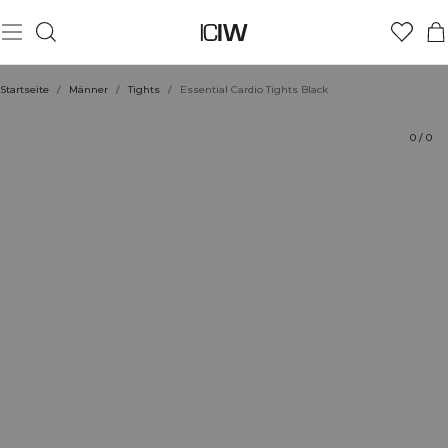
Produkt
Technische Aspekte
Bewertungen
Nachhaltigkeit
Stil mit
Startseite
/
Männer
/
Tights
/
Essential Cardio Tights Black
0
/
0