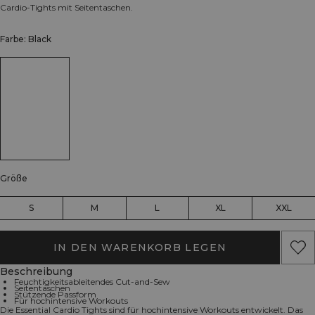
Cardio-Tights mit Seitentaschen.
Farbe: Black
Größe
S
M
L
XL
XXL
IN DEN WARENKORB LEGEN
Beschreibung
Feuchtigkeitsableitendes Cut-and-Sew
Seitentaschen
Stützende Passform
Für hochintensive Workouts
Die Essential Cardio Tights sind für hochintensive Workouts entwickelt. Das