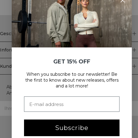
Geschäft
Information
GET 15% OFF
Kundendienst
When you subscribe to our newsletter! Be
Newsletter
the first to know about new releases, offers
and a lot more!
Abonnieren Sie unseren Newsletter! Erhalten Sie exklusive
Angebote, unsere neuesten Nachrichten und vieles mehr.
Subscribe