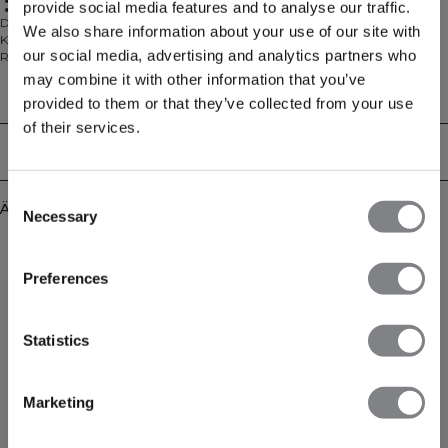
Ungebürstete Innenseite
provide social media features and to analyse our traffic.
Baumwoll-Polyester-Mischung
Der Everyday Unbrushed Relaxed Crewneck ist ein lässiger Klassiker, der für
We also share information about your use of our site with
Komfort gemacht wurde, mit einer entspannten Silhouette und klassischem
our social media, advertising and analytics partners who
Rundhalsausschnitt. Hergestellt aus weicher, ungebürsteter
Baumwollmischung, ist er perfekt zum Schichten oder für sich allein an
may combine it with other information that you’ve
entspannten Tagen. Die angenehme Passform sorgt für Bewegungsfreiheit
Technical Aspects
provided to them or that they’ve collected from your use
und einen komfortablen Sitz. Ein vielseitiges Grundstück für jede Garderobe,
das sich leicht mit verschiedenen Outfits kombinieren lässt. Hergestellt aus
of their services.
54% Baumwolle und 46% Polyester.
Lieferung & Rückgabe
Consent
Ähnliche Produkte
Necessary
Selection
Preferences
Statistics
Marketing