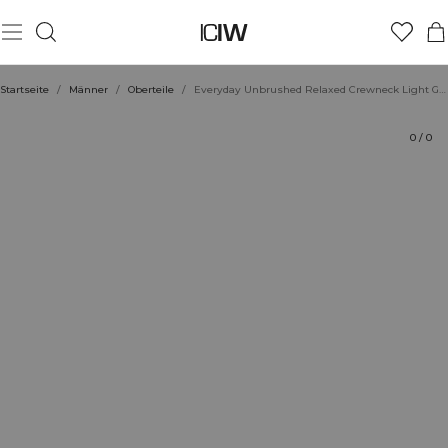
Produkt
Technische Aspekte
Bewertungen
Stil mit
Startseite
/
Männer
/
Oberteile
/
Everyday Unbrushed Relaxed Crewneck Light Greige
0
/
0