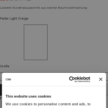
Lockerer Rundhalsausschnitt aus weicher Baumwollmischung
Farbe: Light Greige
Größe
S
M
L
XL
XXL
IN DEN WARENKORB LEGEN
This website uses cookies
Beschreibung
Entspannter Alltagsschnitt
We use cookies to personalise content and ads, to
Leicht und atmungsaktiv
Klassischer Rundhalsausschnitt